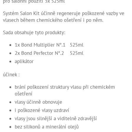
pro salonní použití 3x 525ml
Kontakty
Systém Salon Kit účinně regeneruje poškozené vazby ve
vlasech během chemického ošetření i po něm.
Měna
(CZK)
Sada obsahuje tyto produkty:
Přihlášení
1x Bond Multiplier N°.1 525ml
2x Bond Perfector N°.2 525ml
aplikátor
účinek :
brání poškození struktury vlasu při chemickém
ošetření
vlasy účinně obnovuje
i poškozené vlasy uzdraví
vlasy jsou silnější a viditelně zdravější
bez silikonů a minerální olejů