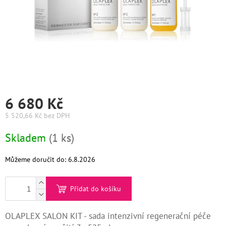
Graham
Hill
DIFIABA
Glynt
NutraCosmetics
6 680 Kč
Hinshitsu
5 520,66 Kč bez DPH
Měrná
Skladem
(1 ks)
cena:
K-
Max
Můžeme doručit do:
6.8.2026
Olaplex
Přidat do košíku
Pomůcky
OLAPLEX SALON KIT - sada intenzivní regenerační péče
O
nás