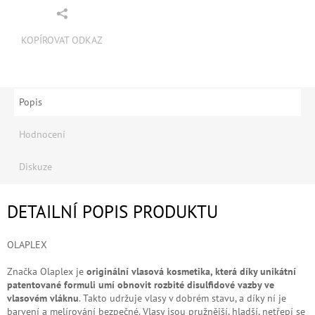
KOPÍROVAT ODKAZ
Popis
Hodnocení
Diskuze
DETAILNÍ POPIS PRODUKTU
OLAPLEX
Značka Olaplex je
originální vlasová kosmetika, která díky unikátní
patentované formuli umí obnovit rozbité disulfidové vazby ve
vlasovém vláknu
. Takto udržuje vlasy v dobrém stavu, a díky ní je
barvení a melírování bezpečné. Vlasy jsou pružnější, hladší, netřepí se