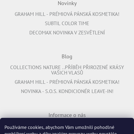
Novinky
GRAHAM HILL - PRÉMIOVÁ PÁNSKÁ KOSMETIKA!
SUBTIL COLOR TIME
DECOMAX NOVINKA V ZESVĚTLENÍ
Blog
COLLECTIONS NATURE ..PŘÍBĚH PŘIROZENÉ KRÁSY
VAŠICH VLASŮ
GRAHAM HILL - PRÉMIOVÁ PÁNSKÁ KOSMETIKA!
NOVINKA - S.O.S. KONDICIONÉR LEAVE-IN!
Informace o nás
PŘIPOJTE SE K NÁM
Používáme cookies, abychom Vám umožnili pohodlné
prohlížení webu a díky analýze provozu webu neustále