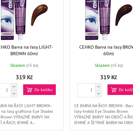
HKO Barva na řasy LIGHT-
CEHKO Barva na řasy BR
BROWN 60ml
60ml
Skladem
(>5 ks)
Skladem
(>5 ks)
319 Kč
319 Kč
Do košíku
Do koší
ARVA NA ŘASY LIGHT-BROWN -
CE BARVA NA ŘASY BROWN - Bar
 na řasy grafitová Eye Shades
řasy hnědá Eye Shades Brown
t Brown VÝRAZNÉ BARVY NA
VÝRAZNÉ BARVY NA OBOČÍ A ŘAS
 A ŘASY, JEMNÉ A...
JEMNÉ A ŠETRNÉ BARVA NA OBOČÍ