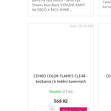
Barva na řasy modro - černá Eye
Cehko
Shades Blue-Black VÝRAZNÉ BARVY
barva 
NA OBOČÍ A ŘASY, JEMNÉ...
Kód:
CB101600
CEHKO COLOR FLAMES CLEAR -
CE
bezbarvá ( k ředění barevných
odstínů)X
Skladem
(>5 ks)
368 Kč