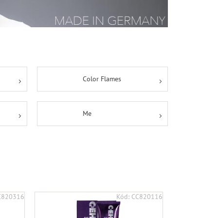
Color Flames
Me
C820316
Kód:
CC820116