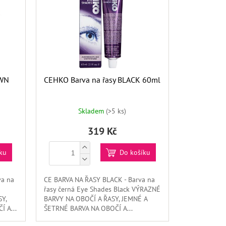
OWN
CEHKO Barva na řasy BLACK 60ml
Skladem
(>5 ks)
319 Kč
ku
Do košíku
va na
CE BARVA NA ŘASY BLACK - Barva na
řasy černá Eye Shades Black VÝRAZNÉ
Y,
BARVY NA OBOČÍ A ŘASY, JEMNÉ A
 A...
ŠETRNÉ BARVA NA OBOČÍ A...