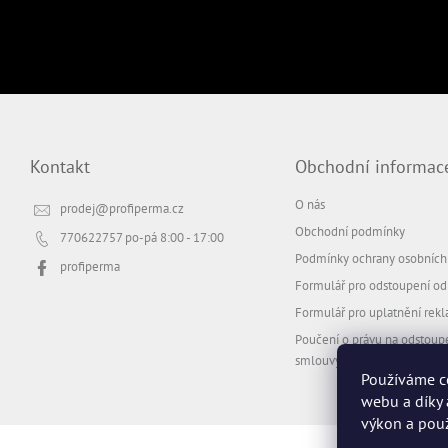
Kontakt
Obchodní informac
O nás
prodej
@
profiperma.cz
Obchodní podmínky
770622757
po-pá 8:00 - 17:00
Podmínky ochrany osobních
profiperma
Formulář pro odstoupení o
Formulář pro uplatnění rek
Poučení o právu na odstoup
smlouvy
Používáme c
webu a díky 
výkon a použ