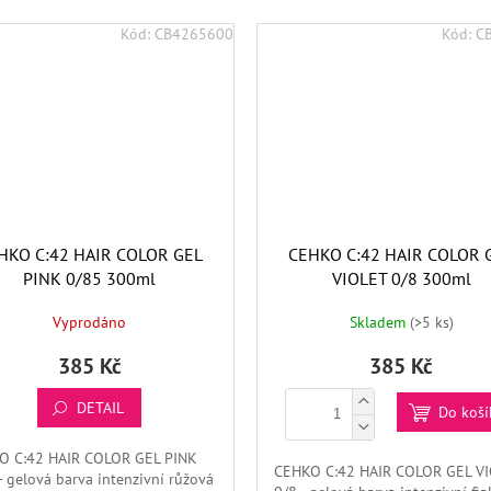
Kód:
CB4265600
Kód:
C
HKO C:42 HAIR COLOR GEL
CEHKO C:42 HAIR COLOR 
PINK 0/85 300ml
VIOLET 0/8 300ml
Vyprodáno
Skladem
(>5 ks)
385 Kč
385 Kč
DETAIL
Do koší
O C:42 HAIR COLOR GEL PINK
CEHKO C:42 HAIR COLOR GEL V
- gelová barva intenzivní růžová