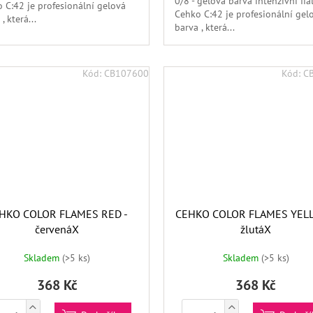
0/8 - gelová barva intenzivní fia
 C:42 je profesionální gelová
Cehko C:42 je profesionální gel
, která...
barva , která...
Kód:
CB107600
Kód:
C
HKO COLOR FLAMES RED -
CEHKO COLOR FLAMES YELL
červenáX
žlutáX
Skladem
(>5 ks)
Skladem
(>5 ks)
368 Kč
368 Kč