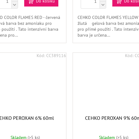
Do košíku
Do koší
O COLOR FLAMES RED - červená
CEHKO COLOR FLAMES YELLOW 
vá barva bez amoniaku pro
žlutá gelová barva bez amoni
 použití . Tato intenzivní barva
pro přímé použití . Tato intenziv
ena pro...
barva je určena...
Kód:
CC389116
Kód:
C
EHKO PEROXAN 6% 60ml
CEHKO PEROXAN 9% 60
Skladem
(>5 ks)
Skladem
(>5 ks)