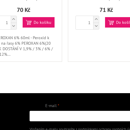
70 Kč
71 Kč
Do košíku
Do koší
ROXAN 6% 60ml - Peroxid k
ě na řasy 6% PEROXAN 6%(20
 K DOSTÁNÍ V 1,9% / 3% / 6% /
12%...
O
V
L
Á
D
A
E-mail
C
Í
P
 na našem e-shopu.
R
Vložením e-mailu souhlasíte s
podmínkami ochrany osobních ú