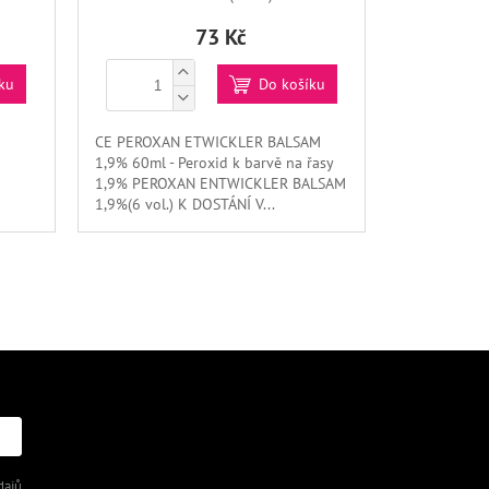
73 Kč
ku
Do košíku
CE PEROXAN ETWICKLER BALSAM
1,9% 60ml - Peroxid k barvě na řasy
1,9% PEROXAN ENTWICKLER BALSAM
1,9%(6 vol.) K DOSTÁNÍ V...
dajů