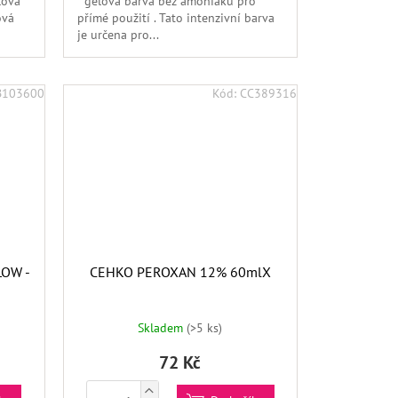
lová
gelová barva bez amoniaku pro
ová
přímé použití . Tato intenzivní barva
je určena pro...
B103600
Kód:
CC389316
OW -
CEHKO PEROXAN 12% 60mlX
Skladem
(>5 ks)
72 Kč