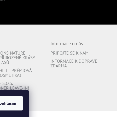
Informace o nás
IONS NATURE
PŘIPOJTE SE K NÁM
 PŘIROZENÉ KRÁSY
INFORMACE K DOPRAVĚ
LASŮ
ZDARMA
ILL - PRÉMIOVÁ
OSMETIKA!
 S.O.S.
NÉR LEAVE-IN!
ouhlasím