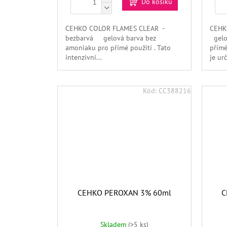
Do košíku
CEHKO COLOR FLAMES CLEAR -
CEHK
bezbarvá gelová barva bez
gelo
amoniaku pro přímé použití . Tato
přímé
intenzivní...
je urč
Kód:
CC388216
CEHKO PEROXAN 3% 60ml
C
Skladem
(>5 ks)