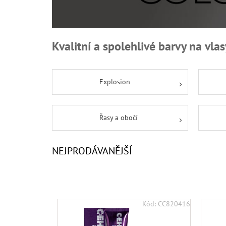
Kvalitní a spolehlivé barvy na vlas
Explosion
Řasy a obočí
NEJPRODÁVANĚJŠÍ
V
Kód:
CC820416
Ý
P