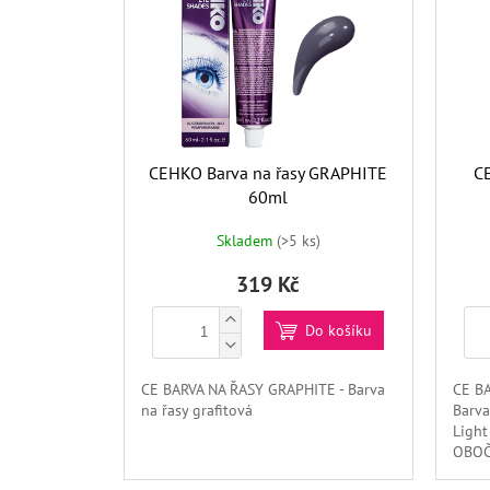
I
S
P
R
O
D
U
CEHKO Barva na řasy GRAPHITE
CE
K
60ml
T
Ů
Skladem
(>5 ks)
319 Kč
Do košíku
CE BARVA NA ŘASY GRAPHITE - Barva
CE B
na řasy grafitová
Barva
Ligh
OBOČÍ