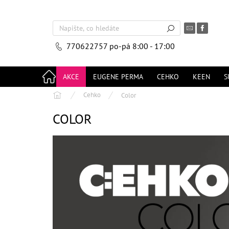
Přejít
na
obsah
770622757
po-pá 8:00 - 17:00
AKCE
EUGENE PERMA
CEHKO
KEEN
S
Domů
Cehko
Color
COLOR