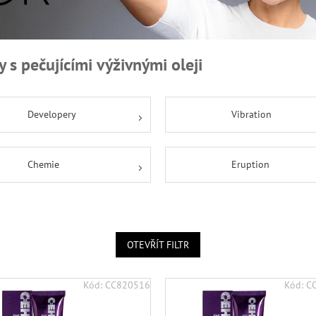
y s pečujícími výživnými oleji
Developery
Vibration
Chemie
Eruption
OTEVŘÍT FILTR
Kód:
CC820516
Kód:
C