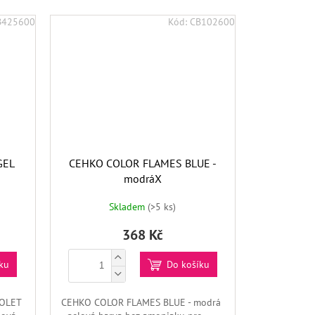
B425600
Kód:
CB102600
GEL
CEHKO COLOR FLAMES BLUE -
modráX
Skladem
(>5 ks)
368 Kč
ku
Do košíku
IOLET
CEHKO COLOR FLAMES BLUE - modrá