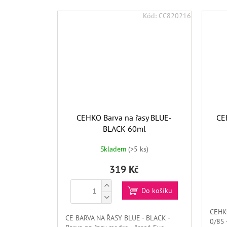
Kód:
CC820216
CEHKO Barva na řasy BLUE-
CE
BLACK 60ml
Skladem
(>5 ks)
319 Kč
Do košíku
CEHK
CE BARVA NA ŘASY BLUE - BLACK -
0/85 