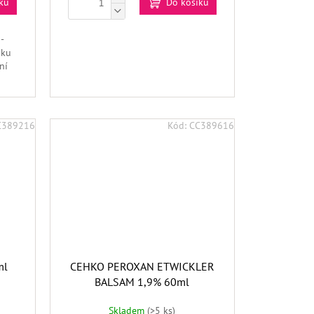
ku
Do košíku
-
aku
ní
C389216
Kód:
CC389616
ml
CEHKO PEROXAN ETWICKLER
BALSAM 1,9% 60ml
Skladem
(>5 ks)