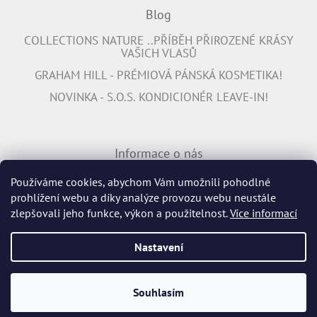
Blog
COLLECTIONS NATURE ..PŘÍBĚH PŘIROZENÉ KRÁSY
VAŠICH VLASŮ
GRAHAM HILL - PRÉMIOVÁ PÁNSKÁ KOSMETIKA!
NOVINKA - S.O.S. KONDICIONÉR LEAVE-IN!
Informace o nás
PŘIPOJTE SE K NÁM
Používáme cookies, abychom Vám umožnili pohodlné
prohlížení webu a díky analýze provozu webu neustále
INFORMACE K DOPRAVĚ ZDARMA
zlepšovali jeho funkce, výkon a použitelnost.
Více informací
Nastavení
Vytvořil Shoptet
Souhlasím
Copyright 2026
Profiperma.cz
. Všechna práva vyhrazena.