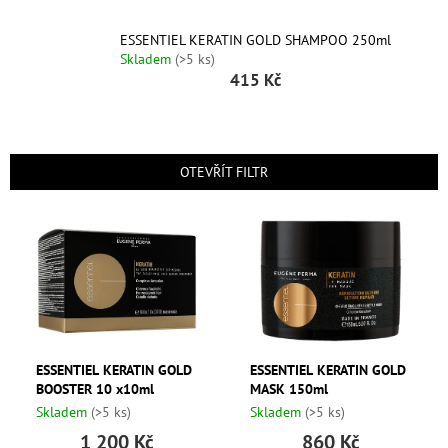
Graham
Hill
ESSENTIEL KERATIN GOLD SHAMPOO 250ml
Skladem
(>5 ks)
415 Kč
DIFIABA
Glynt
OTEVŘÍT FILTR
NutraCosmetics
V
Hinshitsu
Ý
P
I
K-
Max
S
P
Olaplex
R
O
ESSENTIEL KERATIN GOLD
ESSENTIEL KERATIN GOLD
Pomůcky
BOOSTER 10 x10ml
MASK 150ml
D
Skladem
(>5 ks)
Skladem
(>5 ks)
U
O
K
1 200 Kč
860 Kč
nás