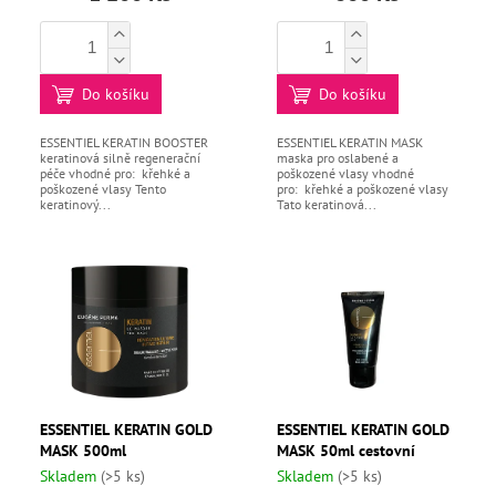
T
Ů
Kontakty
Měna
Do košíku
Do košíku
(CZK)
ESSENTIEL KERATIN BOOSTER
ESSENTIEL KERATIN MASK
Přihlášení
keratinová silně regenerační
maska pro oslabené a
péče vhodné pro: křehké a
poškozené vlasy vhodné
poškozené vlasy Tento
pro: křehké a poškozené vlasy
keratinový...
Tato keratinová...
ESSENTIEL KERATIN GOLD
ESSENTIEL KERATIN GOLD
MASK 500ml
MASK 50ml cestovní
Skladem
(>5 ks)
Skladem
(>5 ks)