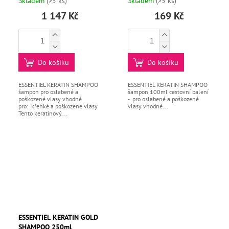
Skladem
(>5 ks)
Skladem
(>5 ks)
1 147 Kč
169 Kč
Do košíku
Do košíku
ESSENTIEL KERATIN SHAMPOO
ESSENTIEL KERATIN SHAMPOO
šampon pro oslabené a
šampon 100ml cestovní balení
poškozené vlasy vhodné
- pro oslabené a poškozené
pro: křehké a poškozené vlasy
vlasy vhodné...
Tento keratinový...
ESSENTIEL KERATIN GOLD
SHAMPOO 250ml