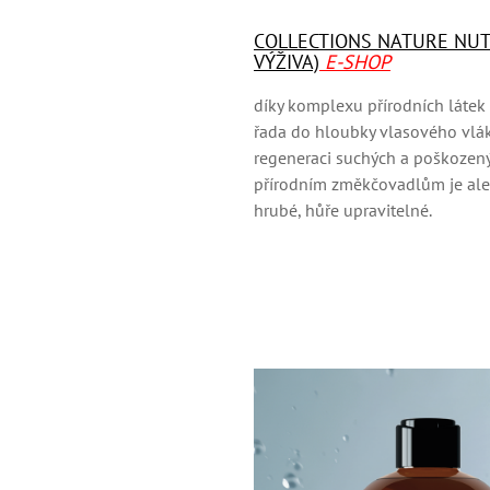
COLLECTIONS NATURE NUT
VÝŽIVA)
E-SHOP
díky komplexu přírodních látek
řada do hloubky vlasového vlá
regeneraci suchých a poškozen
přírodním změkčovadlům je ale s
hrubé, hůře upravitelné.