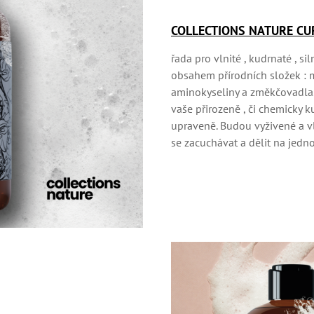
COLLECTIONS NATURE CU
řada pro vlnité , kudrnaté , si
obsahem přírodních složek : 
aminokyseliny a změkčovadla
vaše přirozeně , či chemicky k
upraveně. Budou vyživené a v
se zacuchávat a dělit na jedno