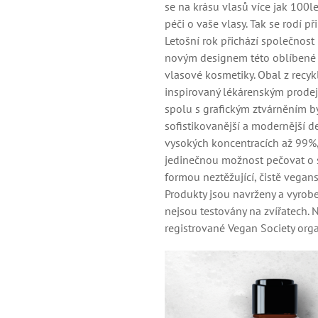
se na krásu vlasů více jak 100le
péči o vaše vlasy. Tak se rodí p
Letošní rok přichází společnos
novým designem této oblíbené 
vlasové kosmetiky. Obal z recyk
inspirovaný lékárenským prode
spolu s grafickým ztvárněním b
sofistikovanější a modernější de
vysokých koncentracích až 99%, 
jedinečnou možnost pečovat o 
formou neztěžující, čistě vega
Produkty jsou navrženy a vyrobe
nejsou testovány na zvířatech.
registrované Vegan Society orga