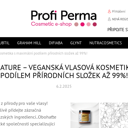
Přihlášení
NOVÁ REGI
PŘIPOJTE 
UBTIL
GRAHAM HILL
DIFIABA
GLYNT
NUTRACOSMETICS
kosmetika s maximální podílem přírodních složek až 99%!
ATURE – VEGANSKÁ VLASOVÁ KOSMETI
PODÍLEM PŘÍRODNÍCH SLOŽEK AŽ 99%!
6.2.2025
 z přírody pro vaše vlasy!
livě přidejte zázračná
uzských ingrediencí..Obohaťte
é společnosti specializující