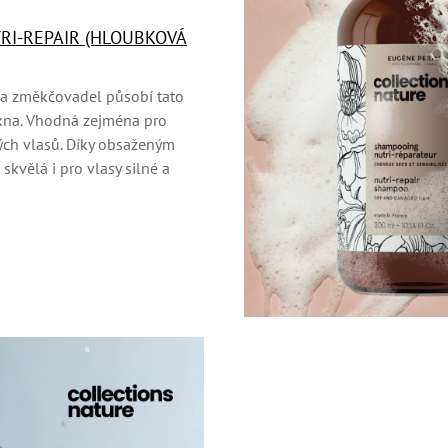
RI-REPAIR (HLOUBKOVÁ
 a změkčovadel působí tato
kna. Vhodná zejména pro
ých vlasů. Díky obsaženým
kvělá i pro vlasy silné a