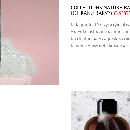
COLLECTIONS NATURE RA
OCHRANU BARVY)
E-SHO
řada produktů s vysokým obs
v divoké ostružině účinně chr
blednutím barvy a poškozením
barvené vlasy déle krásné a z