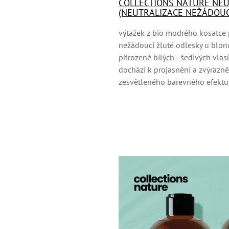
COLLECTIONS NATURE NEU
(NEUTRALIZACE NEŽÁDOUC
výtažek z bio modrého kosatce p
nežádoucí žluté odlesky u blon
přirozeně bílých - šedivých vl
dochází k projasnění a zvýraz
zesvětleného barevného efektu