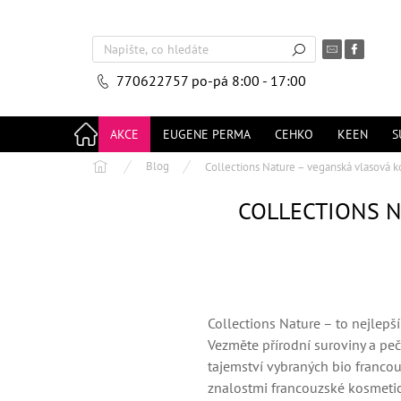
Přejít
na
obsah
770622757
po-pá 8:00 - 17:00
AKCE
EUGENE PERMA
CEHKO
KEEN
S
Domů
Blog
Collections Nature – veganská vlasová 
COLLECTIONS N
Collections Nature – to nejlepší
Vezměte přírodní suroviny a peč
tajemství vybraných bio franco
znalostmi francouzské kosmetick