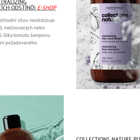
TRALIZING
ÍCH ODSTÍNŮ)
E-SHOP
řírodní silou neutralizuje
d, melírovaných nebo
asů. Díky tomuto šamponu
nění požadovaného
COLLECTIONS NATURE PU