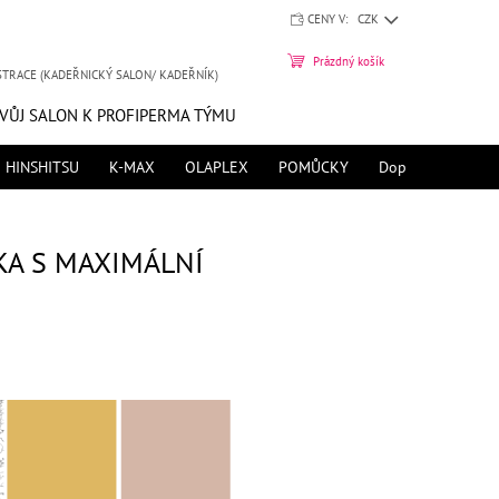
CENY V:
CZK
NÁKUPNÍ
Prázdný košík
STRACE (KADEŘNICKÝ SALON/ KADEŘNÍK)
KOŠÍK
SVŮJ SALON K PROFIPERMA TÝMU
HINSHITSU
K-MAX
OLAPLEX
POMŮCKY
Doprava zdarma 
KA S MAXIMÁLNÍ