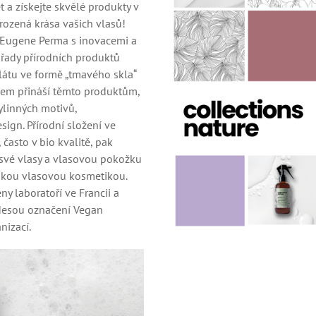
t a získejte skvělé produkty v
řirozená krása vašich vlasů!
t Eugene Perma s inovacemi a
řady přírodních produktů
látu ve formě „tmavého skla“
jem přináší těmto produktům,
ylinných motivů,
sign. Přírodní složení ve
často v bio kvalitě, pak
své vlasy a vlasovou pokožku
nskou vlasovou kosmetikou.
ny laboratoří ve Francii a
 Nesou označení Vegan
nizací.