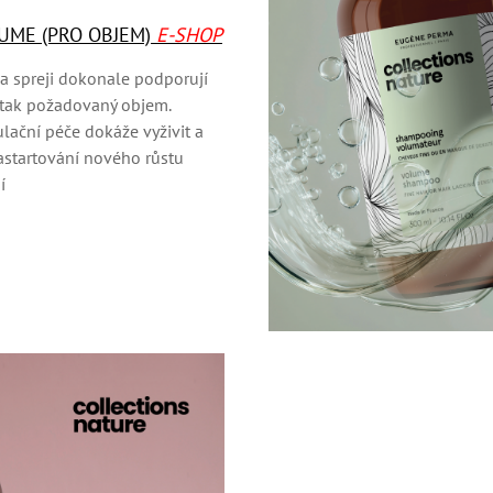
UME (PRO OBJEM)
E-SHOP
 spreji dokonale podporují
 tak požadovaný objem.
ulační péče dokáže vyživit a
astartování nového růstu
í