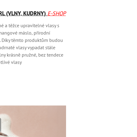
RL (VLNY, KUDRNY)
E-SHOP
lné a těžce upravitelné vlasy s
mangové máslo, přírodní
. Díky těmto produktům budou
udrnaté vlasy vypadat stále
lny krásně pružné, bez tendece
tlivé vlasy