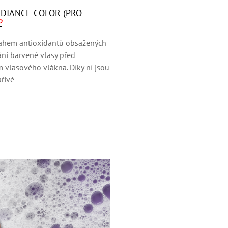
DIANCE COLOR (PRO
P
ahem antioxidantů obsažených
ání barvené vlasy před
 vlasového vlákna. Díky ní jsou
ářivé