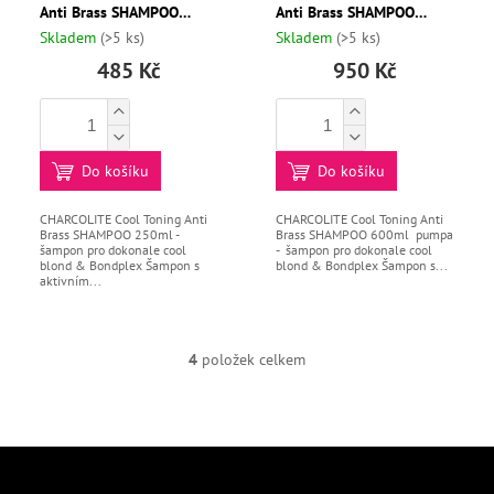
Anti Brass SHAMPOO
Anti Brass SHAMPOO
250ml
600ml pump
Skladem
(>5 ks)
Skladem
(>5 ks)
485 Kč
950 Kč
Do košíku
Do košíku
CHARCOLITE Cool Toning Anti
CHARCOLITE Cool Toning Anti
Brass SHAMPOO 250ml -
Brass SHAMPOO 600ml pumpa
šampon pro dokonale cool
- šampon pro dokonale cool
blond & Bondplex Šampon s
blond & Bondplex Šampon s...
aktivním...
4
položek celkem
O
V
L
Á
D
Z
A
á