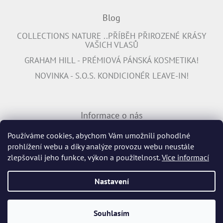
Blog
COLLECTIONS NATURE ..PŘÍBĚH PŘIROZENÉ KRÁSY
VAŠICH VLASŮ
GRAHAM HILL - PRÉMIOVÁ PÁNSKÁ KOSMETIKA!
NOVINKA - S.O.S. KONDICIONÉR LEAVE-IN!
Informace o nás
PŘIPOJTE SE K NÁM
Používáme cookies, abychom Vám umožnili pohodlné
prohlížení webu a díky analýze provozu webu neustále
INFORMACE K DOPRAVĚ ZDARMA
zlepšovali jeho funkce, výkon a použitelnost.
Více informací
Nastavení
Vytvořil Shoptet
Souhlasím
Copyright 2026
Profiperma.cz
. Všechna práva vyhrazena.