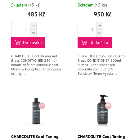
250ml
600ml pump
Skladem
(>5 ks)
Skladem
(>5 ks)
U
Kontakty
K
485 Kč
950 Kč
T
Měna
Ů
(CZK)
Do košíku
Do košíku
Přihlášení
CHARCOLITE Cool Toning Anti
CHARCOLITE Cool Toning Anti
Brass CONDITIONER 250ml -
Brass CONDITIONER 600ml
kondicionér pro dokonale cool
pumpa - kondicionér pro
blond & Bondplex Tento vysoce
dokonale cool blond &
účinný...
Bondplex Tento vysoce...
CHARCOLITE Cool Toning
CHARCOLITE Cool Toning