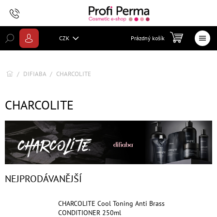
Přejít
na
obsah
NÁKUP
CZK
Prázdný košík
KOŠÍK
Domů
/
DIFIABA
/
CHARCOLITE
Akce
CHARCOLITE
Eugene
Perma
Cehko
Keen
NEJPRODÁVANĚJŠÍ
SUBTIL
CHARCOLITE Cool Toning Anti Brass
CONDITIONER 250ml