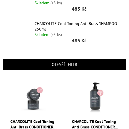
Skladem
(>5 ks)
Graham
Hill
485 Kč
DIFIABA
CHARCOLITE Cool Toning Anti Brass SHAMPOO
250ml
Skladem
(>5 ks)
Glynt
485 Kč
NutraCosmetics
OTEVŘÍT FILTR
Hinshitsu
V
K-
Ý
Max
P
I
Olaplex
S
Pomůcky
P
R
O
CHARCOLITE Cool Toning
CHARCOLITE Cool Toning
O
Anti Brass CONDITIONER
Anti Brass CONDITIONER
D
nás