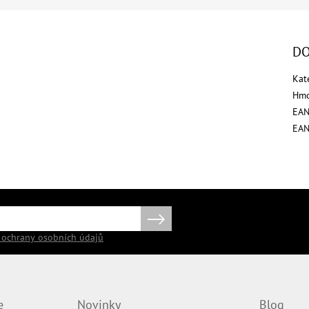
DO
Kat
Hmo
EA
EA
PŘIHLÁSIT
SE
ochrany osobních údajů
e
Novinky
Blog