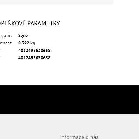
PLŇKOVÉ PARAMETRY
egorie
:
Style
tnost
:
0.392 kg
N
:
4012498630658
N
:
4012498630658
Informace o nás