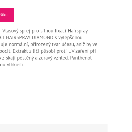
ošíku
lasový sprej pro silnou fixaci Hairspray
ČI HAIRSPRAY DIAMOND s vylepšenou
uje normální, přirozený tvar účesu, aniž by ve
ocit. Extrakt z liči působí proti UV záření při
 získají pěstěný a zdravý vzhled. Panthenol
ou vlhkosti.