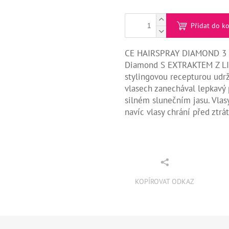
Přidat do k
CE HAIRSPRAY DIAMOND 3 - V
Diamond S EXTRAKTEM Z LI
stylingovou recepturou udrž
vlasech zanechával lepkavý p
silném slunečním jasu. Vlasy
navíc vlasy chrání před ztrát
KOPÍROVAT ODKAZ