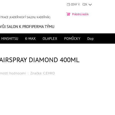
CENY V:
CZK
NÁKUPNÍ
Prázdný košík
STRACE (KADEŘNICKÝ SALON/ KADEŘNÍK)
KOŠÍK
SVŮJ SALON K PROFIPERMA TÝMU
HINSHITSU
K-MAX
OLAPLEX
POMŮCKY
Doprava zdarma 
HAIRSPRAY DIAMOND 400ML
nosti hodnocení
Značka:
C:EHKO