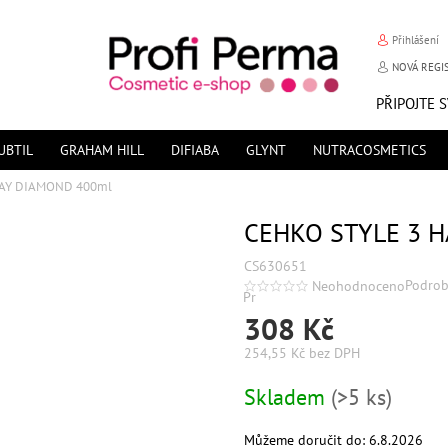
Přihlášení
NOVÁ REGI
PŘIPOJTE 
UBTIL
GRAHAM HILL
DIFIABA
GLYNT
NUTRACOSMETICS
RAY DIAMOND 400ml
CEHKO STYLE 3 
CS630651
Podrob
Neohodnoceno
Průměrné
hodnocení
308 Kč
produktu
je
0,0
254,55 Kč bez DPH
z
5
hvězdiček.
Měrná
Skladem
(>5 ks)
cena:
Můžeme doručit do:
6.8.2026