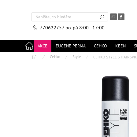
Přejít
na
obsah
770622757
po-pá 8:00 - 17:00
AKCE
EUGENE PERMA
CEHKO
KEEN
S
Domů
Cehko
Style
CEHKO STYLE 3 HAIRSP