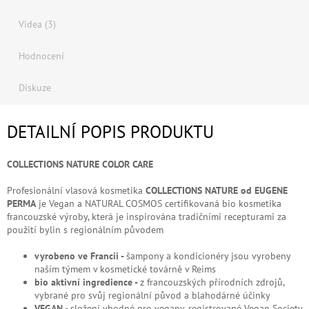
Videa (3)
Hodnocení
Diskuze
DETAILNÍ POPIS PRODUKTU
COLLECTIONS NATURE COLOR CARE
Profesionální vlasová kosmetika
COLLECTIONS NATURE od EUGENE
PERMA
je Vegan a NATURAL COSMOS certifikovaná bio kosmetika
francouzské výroby, která je inspirována tradičními recepturami za
použití bylin s regionálním původem
vyrobeno ve Francii -
šampony a kondicionéry jsou vyrobeny
naším týmem v kosmetické továrně v Reims
bio aktivní ingredience -
z francouzských přírodních zdrojů,
vybrané pro svůj regionální původ a blahodárné účinky
VEGAN -
složení vhodné pro vegany, registrované Vegan Society