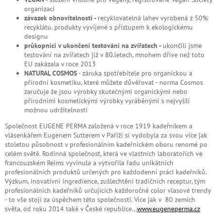
organizací
závazek obnovitelnosti -
recyklovatelná lahev vyrobená z 50%
recyklátu. produkty vyvíjené s přístupem k ekologickému
designu
průkopníci v ukončení testování na zvířatech -
ukončili jsme
testování na zvířatech již v 80.letech, mnohem dříve než toto
EU zakázala v roce 2013
NATURAL COSMOS
- záruka spotřebitele pro organickou a
přírodní kosmetiku, které můžete důvěřovat - norma Cosmos
zaručuje že jsou výrobky skutečnými organickými nebo
přírodními kosmetickými výrobky vyráběnými s nejvyšší
možnou udržitelností
Společnost EUGENE PERMA založená v roce 1919 kadeřníkem a
vlásenkářem Eugenem Sutterem v Paříži si vydobyla za svou více jak
stoletou působnost v profesionálním kadeřnickém oboru renomé po
celém světě. Rodinná společnost, která ve vlastních laboratořích ve
francouzském Reims vyvinula a vytvořila řadu unikátních
profesionálních produktů určených pro každodenní práci kadeřníků.
Výzkum, inovativní ingredience, zušlechtění tradičních receptur, tým
profesionálních kadeřníků určujících každoročně color vlasové trendy
- to vše stojí za úspěchem této společnosti. Více jak v 80 zemích
světa, od roku 2014 také v České republice...
www.eugeneperma.cz