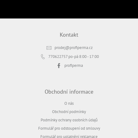
PŘIHLÁSIT SE
Kontakt
prodej
@
profiperma.cz
770622757
po-pá 8:00 - 17:00
profiperma
Obchodní informace
O nás
Obchodní podmínky
Podmínky ochrany osobních údajů
Formulář pro odstoupení od smlouvy
Formulář pro uplatnění reklamace