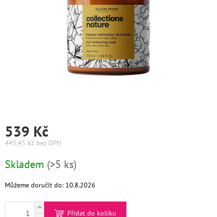
Graham
Hill
DIFIABA
Glynt
NutraCosmetics
Hinshitsu
539 Kč
K-
445,45 Kč bez DPH
Max
Měrná
Skladem
(>5 ks)
Olaplex
cena:
Pomůcky
Můžeme doručit do:
10.8.2026
O
Přidat do košíku
nás