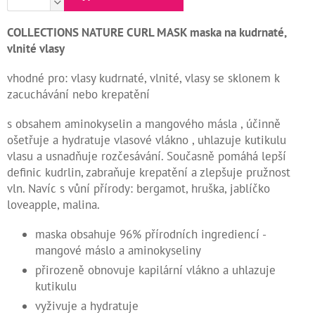
Kontakty
COLLECTIONS NATURE CURL MASK maska na kudrnaté,
vlnité vlasy
Měna
(CZK)
vhodné pro: vlasy kudrnaté, vlnité, vlasy se sklonem k
zacuchávání nebo krepatění
Přihlášení
s obsahem aminokyselin a mangového másla , účinně
ošetřuje a hydratuje vlasové vlákno , uhlazuje kutikulu
vlasu a usnadňuje rozčesávání. Současně pomáhá lepší
definic kudrlin, zabraňuje krepatění a zlepšuje pružnost
vln. Navíc s vůní přírody: bergamot, hruška, jablíčko
loveapple, malina.
maska obsahuje 96% přírodních ingrediencí -
mangové máslo a aminokyseliny
přirozeně obnovuje kapilární vlákno a uhlazuje
kutikulu
vyživuje a hydratuje