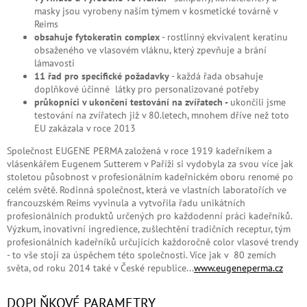
masky jsou vyrobeny naším týmem v kosmetické továrně v
Reims
obsahuje fytokeratin complex
- rostlinný ekvivalent keratinu
obsaženého ve vlasovém vláknu, který zpevňuje a brání
lámavosti
11 řad pro specifické požadavky
- každá řada obsahuje
doplňkové účinné látky pro personalizované potřeby
průkopníci v ukončení testování na zvířatech -
ukončili jsme
testování na zvířatech již v 80.letech, mnohem dříve než toto
EU zakázala v roce 2013
Společnost EUGENE PERMA založená v roce 1919 kadeřníkem a
vlásenkářem Eugenem Sutterem v Paříži si vydobyla za svou více jak
stoletou působnost v profesionálním kadeřnickém oboru renomé po
celém světě. Rodinná společnost, která ve vlastních laboratořích ve
francouzském Reims vyvinula a vytvořila řadu unikátních
profesionálních produktů určených pro každodenní práci kadeřníků.
Výzkum, inovativní ingredience, zušlechtění tradičních receptur, tým
profesionálních kadeřníků určujících každoročně color vlasové trendy
- to vše stojí za úspěchem této společnosti. Více jak v 80 zemích
světa, od roku 2014 také v České republice...
www.eugeneperma.cz
DOPLŇKOVÉ PARAMETRY