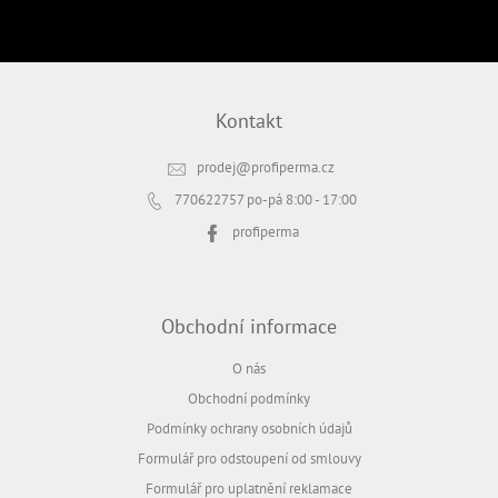
PŘIHLÁSIT SE
Kontakt
prodej
@
profiperma.cz
770622757
po-pá 8:00 - 17:00
profiperma
Obchodní informace
O nás
Obchodní podmínky
Podmínky ochrany osobních údajů
Formulář pro odstoupení od smlouvy
Formulář pro uplatnění reklamace