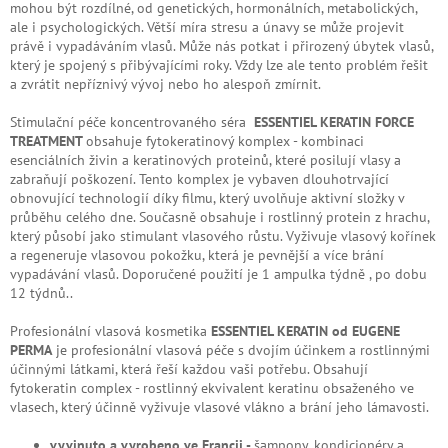
mohou být rozdílné, od genetických, hormonálních, metabolických,
ale i psychologických. Větší míra stresu a únavy se může projevit
právě i vypadáváním vlasů. Může nás potkat i přirozený úbytek vlasů,
který je spojený s přibývajícími roky. Vždy lze ale tento problém řešit
a zvrátit nepříznivý vývoj nebo ho alespoň zmírnit.
Stimulační péče koncentrovaného séra
ESSENTIEL KERATIN FORCE
TREATMENT
obsahuje
fytokeratinový komplex - kombinaci
esenciálních živin a keratinových proteinů, které posilují vlasy a
zabraňují poškození. Tento komplex je vybaven dlouhotrvající
obnovující technologií díky filmu, který uvolňuje aktivní složky v
průběhu celého dne. Současně obsahuje i rostlinný protein z hrachu,
který působí jako stimulant vlasového růstu. Vyživuje vlasový kořínek
a regeneruje vlasovou pokožku, která je pevnější a více brání
vypadávání vlasů. Doporučené použití je 1 ampulka týdně , po dobu
12 týdnů..
Profesionální vlasová kosmetika
ESSENTIEL KERATIN od EUGENE
PERMA
je profesionální vlasová péče s dvojím účinkem a rostlinnými
účinnými látkami, která řeší každou vaši potřebu. Obsahují
fytokeratin complex - rostlinný ekvivalent keratinu obsaženého ve
vlasech, který účinně vyživuje vlasové vlákno a brání jeho lámavosti.
vyvinuto a vyrobeno ve Francii -
šampony, kondicionéry a