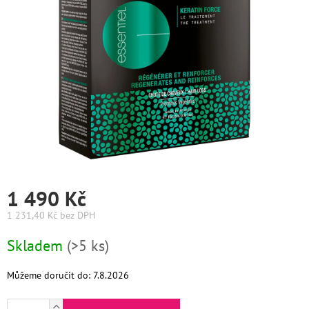
Graham
Hill
DIFIABA
Glynt
NutraCosmetics
Hinshitsu
1 490 Kč
K-
Max
1 231,40 Kč bez DPH
Olaplex
Měrná
Skladem
(>5 ks)
cena:
Pomůcky
Můžeme doručit do:
7.8.2026
O
nás