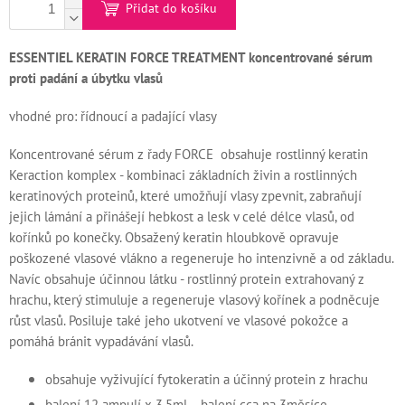
Přidat do košíku
Kontakty
ESSENTIEL KERATIN FORCE TREATMENT koncentrované sérum
Měna
proti padání a úbytku vlasů
(CZK)
vhodné pro: řídnoucí a padající vlasy
Přihlášení
Koncentrované sérum z řady FORCE obsahuje rostlinný keratin
Keraction komplex - kombinaci základních živin a rostlinných
keratinových proteinů, které umožňují vlasy zpevnit, zabraňují
jejich lámání a přinášejí hebkost a lesk v celé délce vlasů, od
kořínků po konečky. Obsažený keratin hloubkově opravuje
poškozené vlasové vlákno a regeneruje ho intenzivně a od základu.
Navíc obsahuje účinnou látku - rostlinný protein extrahovaný z
hrachu, který stimuluje a regeneruje vlasový kořínek a podněcuje
růst vlasů. Posiluje také jeho ukotvení ve vlasové pokožce a
pomáhá bránit vypadávání vlasů.
obsahuje vyživující fytokeratin a účinný protein z hrachu
balení 12 ampulí x 3,5ml - balení cca na 3měsíce