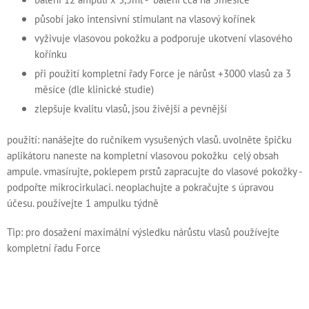
působí jako intensivní stimulant na vlasový kořínek
vyživuje vlasovou pokožku a podporuje ukotvení vlasového
kořínku
při použití kompletní řady Force je nárůst +3000 vlasů za 3
měsíce (dle klinické studie)
zlepšuje kvalitu vlasů, jsou živější a pevnější
použití: nanášejte do ručníkem vysušených vlasů. uvolněte špičku
aplikátoru naneste na kompletní vlasovou pokožku celý obsah
ampule. vmasírujte, poklepem prstů zapracujte do vlasové pokožky -
podpořte mikrocirkulaci. neoplachujte a pokračujte s úpravou
účesu. používejte 1 ampulku týdně
Tip: pro dosažení maximální výsledku nárůstu vlasů používejte
kompletní řadu Force