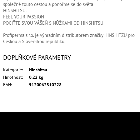
společně touto cestou a ponořme se do světa
HINSHITSU.
FEEL YOUR PASSION
POCIŤTE SVOU VÁŠEŇ S NŮŽKAMI OD HINSHITSU
Profiperma s.r.o. je výhradním distributorem značky HINSHITZU pro
Českou a Slovenskou republiku.
DOPLŇKOVÉ PARAMETRY
Kategorie
:
Hinshitsu
Hmotnost
:
0.22 kg
EAN
:
9120062310228
Z
á
p
Odebírat newsletter
a
Vložte svůj e-mail a my vám budeme zasílat informace o nových produktech