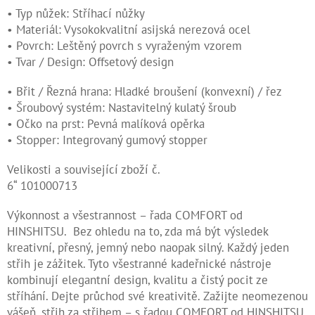
• Typ nůžek: Stříhací nůžky
Kontakty
• Materiál: Vysokokvalitní asijská nerezová ocel
• Povrch: Leštěný povrch s vyraženým vzorem
Měna
• Tvar / Design: Offsetový design
(CZK)
• Břit / Řezná hrana: Hladké broušení (konvexní) / řez
Přihlášení
• Šroubový systém: Nastavitelný kulatý šroub
• Očko na prst: Pevná malíková opěrka
• Stopper: Integrovaný gumový stopper
Velikosti a související zboží č.
6“ 101000713
Výkonnost a všestrannost – řada COMFORT od
HINSHITSU. Bez ohledu na to, zda má být výsledek
kreativní, přesný, jemný nebo naopak silný. Každý jeden
střih je zážitek. Tyto všestranné kadeřnické nástroje
kombinují elegantní design, kvalitu a čistý pocit ze
stříhání. Dejte průchod své kreativitě. Zažijte neomezenou
vášeň, střih za střihem – s řadou COMFORT od HINSHITSU