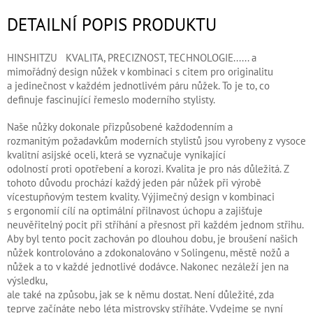
DETAILNÍ POPIS PRODUKTU
HINSHITZU KVALITA, PRECIZNOST, TECHNOLOGIE...... a
mimořádný design nůžek v kombinaci s citem pro originalitu
a jedinečnost v každém jednotlivém páru nůžek. To je to, co
definuje fascinující řemeslo moderního stylisty.
Naše nůžky dokonale přizpůsobené každodenním a
rozmanitým požadavkům moderních stylistů jsou vyrobeny z vysoce
kvalitní asijské oceli, která se vyznačuje vynikající
odolností proti opotřebení a korozi. Kvalita je pro nás důležitá. Z
tohoto důvodu prochází každý jeden pár nůžek při výrobě
vícestupňovým testem kvality. Výjimečný design v kombinaci
s ergonomií cílí na optimální přilnavost úchopu a zajišťuje
neuvěřitelný pocit při stříhání a přesnost při každém jednom střihu.
Aby byl tento pocit zachován po dlouhou dobu, je broušení našich
nůžek kontrolováno a zdokonalováno v Solingenu, městě nožů a
nůžek a to v každé jednotlivé dodávce. Nakonec nezáleží jen na
výsledku,
ale také na způsobu, jak se k němu dostat. Není důležité, zda
teprve začínáte nebo léta mistrovsky stříháte. Vydejme se nyní