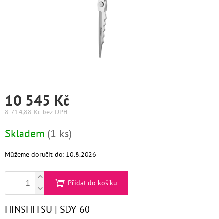
Graham
Hill
DIFIABA
Glynt
NutraCosmetics
10 545 Kč
Hinshitsu
8 714,88 Kč bez DPH
Měrná
Skladem
(1 ks)
cena:
K-
Max
Můžeme doručit do:
10.8.2026
Olaplex
Přidat do košíku
Pomůcky
HINSHITSU | SDY-60
O
nás