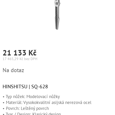
Graham
Hill
DIFIABA
Glynt
NutraCosmetics
21 133 Kč
Hinshitsu
17 465,29 Kč bez DPH
Měrná
Na dotaz
cena:
K-
Max
HINSHITSU | SQ-628
Olaplex
• Typ nůžek: Modelovací nůžky
Pomůcky
• Materiál: Vysokokvalitní asijská nerezová ocel
• Povrch: Leštěný povrch
O
• Tvar / Design: Klasický design
nás