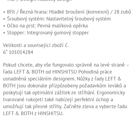
Kontakty
• Břit / Řezná hrana: Hladké broušení (konvexní) / 28 zubů
• Šroubový systém: Nastavitelný šroubový systém
Měna
• Očko na prst: Pevná malíková opěrka
(CZK)
• Stopper: Integrovaný gumový stopper
Přihlášení
Velikosti a související zboží č.
6“ 101014284
Pokud chcete, aby vše fungovalo správně na levé straně –
řada LEFT & BOTH od HINSHITSU Pohodlná práce
usnadněná speciálním designem. Nůžky z řady LEFT &
BOTH jsou dokonale přizpůsobeny požadavkům leváků a
poskytují tak optimální zážitek ze stříhání. Ergonomicky
tvarované rukojeti také nabízejí perfektní úchop a
umožňují tak přesné střihy. Začněte zleva a vyberte řadu
LEFT & BOTH z HINSHITSU.