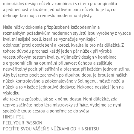
mimořádný design nůžek v kombinaci s citem pro originalitu
a jedinečnost v každém jednotlivém páru nůžek. To je to, co
definuje fascinující řemeslo moderního stylisty.
Naše nůžky dokonale přizpůsobené každodenním a
rozmanitým požadavkům moderních stylistů jsou vyrobeny z vysoce
kvalitní asijské oceli, která se vyznačuje vynikající
odolností proti opotřebení a korozi. Kvalita je pro nás důležitá. Z
tohoto důvodu prochází každý jeden pár nůžek při výrobě
vícestupňovým testem kvality. Výjimečný design v kombinaci
s ergonomií cílí na optimální přilnavost úchopu a zajišťuje
neuvěřitelný pocit při stříhání a přesnost při každém jednom střihu.
Aby byl tento pocit zachován po dlouhou dobu, je broušení našich
nůžek kontrolováno a zdokonalováno v Solingenu, městě nožů a
nůžek a to v každé jednotlivé dodávce. Nakonec nezáleží jen na
výsledku,
ale také na způsobu, jak se k němu dostat. Není důležité, zda
teprve začínáte nebo léta mistrovsky stříháte. Vydejme se nyní
společně touto cestou a ponořme se do světa
HINSHITSU.
FEEL YOUR PASSION
POCIŤTE SVOU VÁŠEŇ S NŮŽKAMI OD HINSHITSU