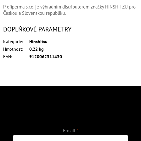
Profiperma s.r.o. je výhradním distributorem značky HINSHITZU pro
Českou a Slovenskou republiku.
DOPLŇKOVÉ PARAMETRY
Kategorie
:
Hinshitsu
Hmotnost
:
0.22 kg
EAN
:
9120062311430
Z
á
p
Odebírat newsletter
a
Vložte svůj e-mail a my vám budeme zasílat informace o nových produktech
t
na našem e-shopu.
í
E-mail