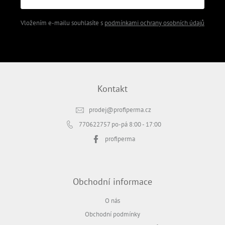
Vložením e-mailu souhlasíte s
podmínkami ochrany osobních údajů
PŘIHLÁSIT SE
Kontakt
prodej
@
profiperma.cz
770622757
po-pá 8:00 - 17:00
profiperma
Obchodní informace
O nás
Obchodní podmínky