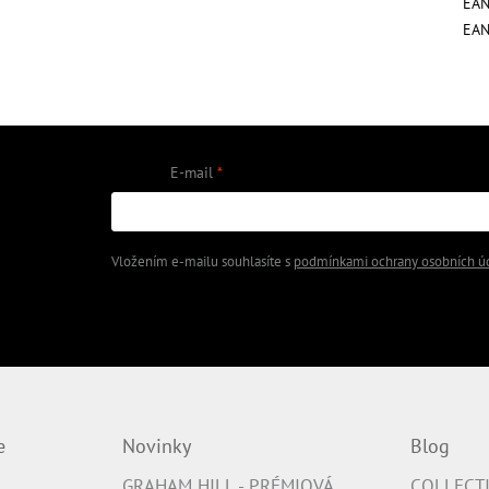
EA
EA
E-mail
 na našem e-shopu.
Vložením e-mailu souhlasíte s
podmínkami ochrany osobních ú
PŘIHLÁSIT SE
e
Novinky
Blog
GRAHAM HILL - PRÉMIOVÁ
COLLECT