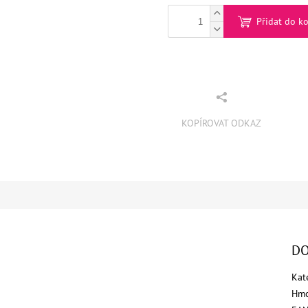
Přidat do k
KOPÍROVAT ODKAZ
DO
Kat
Hmo