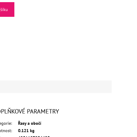
ošíku
PLŇKOVÉ PARAMETRY
egorie
:
Řasy a obočí
tnost
:
0.121 kg