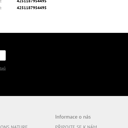
N
:
4251187954495
N
:
4251187954495
dajů
Informace o nás
IONS NATURE
PŘIPOJTE SE K NÁM