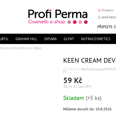
Přihlášení
NOVÁ REGI
PŘIPOJTE 
UBTIL
GRAHAM HILL
DIFIABA
GLYNT
NUTRACOSMETICS
CREAM DEVELOPER 6% 100ml
KEEN CREAM DEV
Podrob
Neohodnoceno
Průměrné
hodnocení
59 Kč
produktu
je
0,0
48,76 Kč bez DPH
z
5
hvězdiček.
Měrná
Skladem
(>5 ks)
cena:
Můžeme doručit do:
10.8.2026