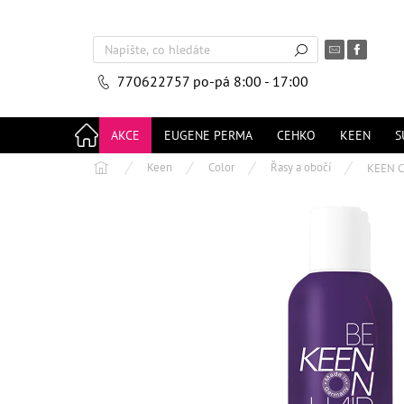
Přejít
na
obsah
770622757
po-pá 8:00 - 17:00
AKCE
EUGENE PERMA
CEHKO
KEEN
S
Domů
Keen
Color
Řasy a obočí
KEEN 