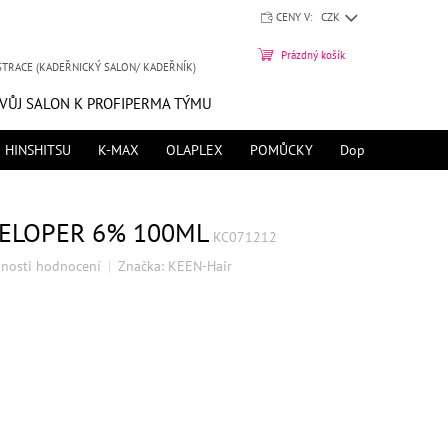
CENY V:
CZK
NÁKUPNÍ
Prázdný košík
STRACE (KADEŘNICKÝ SALON/ KADEŘNÍK)
KOŠÍK
SVŮJ SALON K PROFIPERMA TÝMU
HINSHITSU
K-MAX
OLAPLEX
POMŮCKY
Doprava zdarma 
ELOPER 6% 100ML
KC071212
nosti hodnocení
Značka:
KEEN-Hair