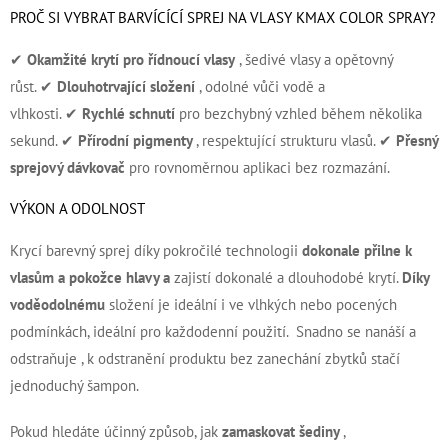
PROČ SI VYBRAT BARVÍCÍCÍ SPREJ NA VLASY KMAX COLOR SPRAY?
✔
Okamžité krytí
pro řídnoucí vlasy
, šedivé vlasy a opětovný
růst. ✔
Dlouhotrvající složení
, odolné vůči vodě a
vlhkosti. ✔
Rychlé schnutí
pro bezchybný vzhled během několika
sekund. ✔
Přírodní pigmenty
, respektující strukturu vlasů. ✔
Přesný
sprejový dávkovač
pro rovnoměrnou aplikaci bez rozmazání.
VÝKON A ODOLNOST
Krycí barevný sprej díky pokročilé technologii
dokonale přilne k
vlasům a pokožce hlavy a
zajistí dokonalé a dlouhodobé krytí.
Díky
voděodolnému
složení je ideální i ve vlhkých nebo pocených
podmínkách, ideální pro každodenní použití.
Snadno se nanáší a
odstraňuje , k odstranění produktu bez zanechání zbytků stačí
jednoduchý šampon.
Pokud hledáte účinný způsob, jak
zamaskovat šediny
,