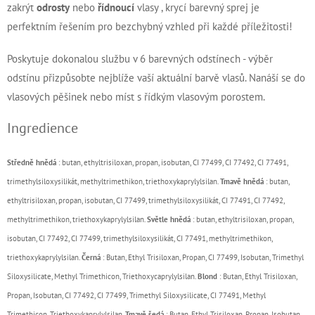
zakrýt
odrosty
nebo
řídnoucí
vlasy , krycí barevný sprej je
perfektním řešením pro bezchybný vzhled při každé příležitosti!
Poskytuje dokonalou službu v 6 barevných odstínech - výběr
odstínu přizpůsobte nejblíže vaší aktuální barvě vlasů. Nanáší se do
vlasových pěšinek nebo míst s řídkým vlasovým porostem.
Ingredience
Středně hnědá
: butan, ethyltrisiloxan, propan, isobutan, CI 77499, CI 77492, CI 77491,
trimethylsiloxysilikát, methyltrimethikon, triethoxykaprylylsilan.
Tmavě hnědá
: butan,
ethyltrisiloxan, propan, isobutan, CI 77499, trimethylsiloxysilikát, CI 77491, CI 77492,
methyltrimethikon, triethoxykaprylylsilan.
Světle hnědá
: butan, ethyltrisiloxan, propan,
isobutan, CI 77492, CI 77499, trimethylsiloxysilikát, CI 77491, methyltrimethikon,
triethoxykaprylylsilan.
Černá
: Butan, Ethyl Trisiloxan, Propan, CI 77499, Isobutan, Trimethyl
Siloxysilicate, Methyl Trimethicon, Triethoxycaprylylsilan.
Blond
: Butan, Ethyl Trisiloxan,
Propan, Isobutan, CI 77492, CI 77499, Trimethyl Siloxysilicate, CI 77491, Methyl
Trimethicon, Triethoxykaprylylsilan.
Tmavě šedá
: Butan, Ethyl Trisiloxan, Propan, Isobutan,