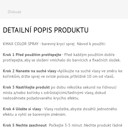
Diskuze
DETAILNÍ POPIS PRODUKTU
KMAX COLOR SPRAY - barevný krycí sprej Návod k použití:
Krok 1
Před použitím protřepejte
-
Před každým použitím dobře
protřepejte, aby se složení vmíchalo do barvicích a fixačních složek.
Krok 2 Naneste na suché vlasy -
Aplikujte na suché vlasy ve směru ke
kořínkům, držte sprej ve svislé poloze, přibližně 10 cm od vlasů.
Krok 3
Nastříkejte produkt
po dobu několika sekund na řídnoucí
místa a/nebo kořínky s odrůstajícími/šedivými vlasy, dokud
nedosáhnete požadovaného krycího efektu.
Krok 4
Učešte si vlasy
-
Vlasy rozčešte, abyste dosáhli jednotného
efektu a vyhli se barevným změnám.
Krok 5 Nechte zaschnout
Počkejte 3-5 minut .
Nechte produkt řádně