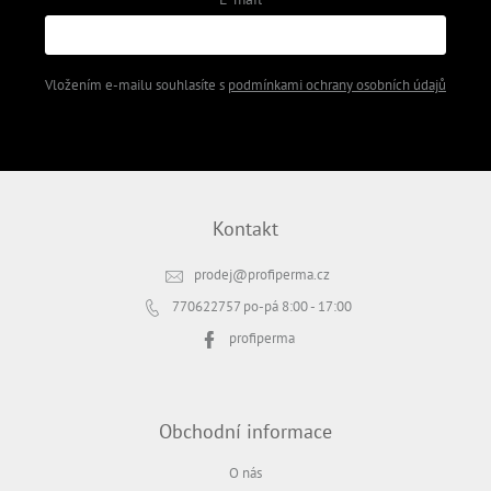
Vložením e-mailu souhlasíte s
podmínkami ochrany osobních údajů
PŘIHLÁSIT SE
Kontakt
prodej
@
profiperma.cz
770622757
po-pá 8:00 - 17:00
profiperma
Obchodní informace
O nás