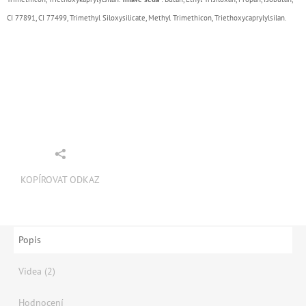
CI 77891, CI 77499, Trimethyl Siloxysilicate, Methyl Trimethicon, Triethoxycaprylylsilan.
KOPÍROVAT ODKAZ
Popis
Videa (2)
Hodnocení