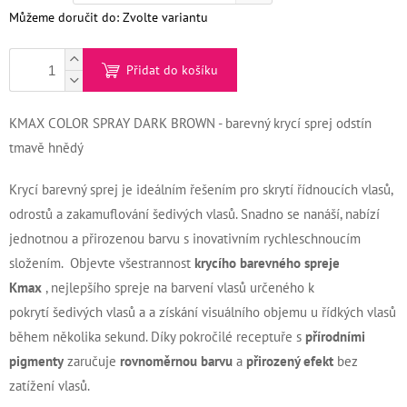
Můžeme doručit do:
Zvolte variantu
Kontakty
Měna
Přidat do košíku
(CZK)
KMAX COLOR SPRAY DARK BROWN - barevný krycí sprej odstín
Přihlášení
tmavě hnědý
Krycí barevný sprej je ideálním řešením pro skrytí řídnoucích vlasů,
odrostů a zakamuflování šedivých vlasů. Snadno se nanáší, nabízí
jednotnou a přirozenou barvu s inovativním rychleschnoucím
složením. Objevte všestrannost
krycího barevného spreje
Kmax
, nejlepšího spreje na barvení vlasů určeného k
pokrytí šedivých vlasů a a získání visuálního objemu u řídkých vlasů
během několika sekund. Díky pokročilé receptuře s
přírodními
pigmenty
zaručuje
rovnoměrnou barvu
a
přirozený efekt
bez
zatížení vlasů.