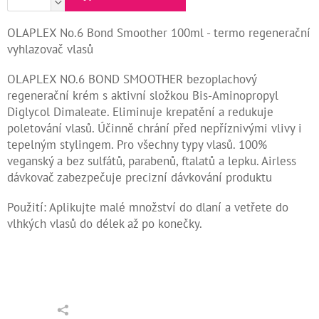
Kontakty
OLAPLEX No.6 Bond Smoother 100ml - termo regenerační
vyhlazovač vlasů
Měna
(CZK)
OLAPLEX NO.6 BOND SMOOTHER bezoplachový
regenerační krém s aktivní složkou Bis-Aminopropyl
Přihlášení
Diglycol Dimaleate. Eliminuje krepatění a redukuje
poletování vlasů. Účinně chrání před nepříznivými vlivy i
tepelným stylingem. Pro všechny typy vlasů. 100%
veganský a bez sulfátů, parabenů, ftalatů a lepku. Airless
dávkovač zabezpečuje precizní dávkování produktu
Použití: Aplikujte malé množství do dlaní a vetřete do
vlhkých vlasů do délek až po konečky.