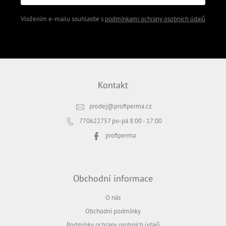
Vložením e-mailu souhlasíte s
podmínkami ochrany osobních údajů
PŘIHLÁSIT SE
Kontakt
prodej
@
profiperma.cz
770622757
po-pá 8:00 - 17:00
profiperma
Obchodní informace
O nás
Obchodní podmínky
Podmínky ochrany osobních údajů