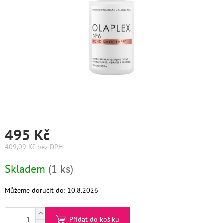
Graham
Hill
DIFIABA
Glynt
NutraCosmetics
Hinshitsu
495 Kč
K-
409,09 Kč bez DPH
Max
Měrná
Skladem
(1 ks)
Olaplex
cena:
Pomůcky
Můžeme doručit do:
10.8.2026
O
Přidat do košíku
nás