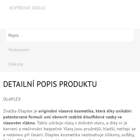
KOPÍROVAT ODKAZ
Popis
Hodnocení
Diskuze
DETAILNÍ POPIS PRODUKTU
OLAPLEX
Značka Olaplex je
originální vlasová kosmetika, která díky unikátní
patentované formuli umí obnovit rozbité disulfidové vazby ve
vlasovém vláknu
. Takto udržuje vlasy v dobrém stavu, a díky ní je
barvení a melírování bezpečné. Vlasy jsou pružnější, hladší, netřepí se
a nelámou při česání. Olaplex kosmetika neobsahuje silikony, sulfáty,