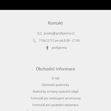
PŘIHLÁSIT SE
Kontakt
prodej
@
profiperma.cz
770622757
po-pá 8:00 - 17:00
profiperma
Obchodní informace
O nás
Obchodní podmínky
Podmínky ochrany osobních údajů
Formulář pro odstoupení od smlouvy
Formulář pro uplatnění reklamace