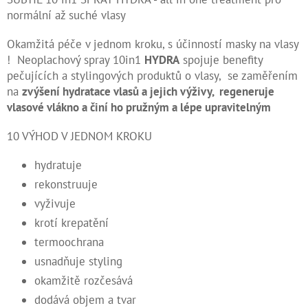
normální až suché vlasy
Kontakty
Okamžitá péče v jednom kroku, s účinností masky na vlasy
Měna
! Neoplachový spray 10in1
HYDRA
spojuje benefity
(CZK)
pečujících a stylingových produktů o vlasy, se zaměřením
na
zvýšení hydratace vlasů a jejich výživy, regeneruje
Přihlášení
vlasové vlákno a činí ho pružným a lépe upravitelným
10 VÝHOD V JEDNOM KROKU
hydratuje
rekonstruuje
vyživuje
krotí krepatění
termoochrana
usnadňuje styling
okamžitě rozčesává
dodává objem a tvar