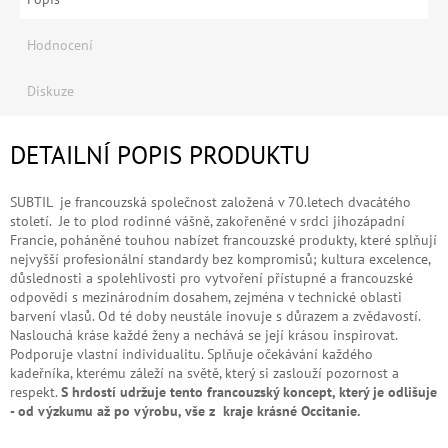
Hodnocení
Diskuze
DETAILNÍ POPIS PRODUKTU
SUBTIL je francouzská společnost založená v 70.letech dvacátého
století.
Je to plod rodinné vášně, zakořeněné v srdci jihozápadní
Francie, poháněné touhou nabízet francouzské produkty, které splňují
nejvyšší profesionální standardy bez kompromisů; kultura excelence,
důslednosti a spolehlivosti pro vytvoření přístupné a francouzské
odpovědi s mezinárodním dosahem, zejména v technické oblasti
barvení vlasů. Od té doby neustále inovuje s důrazem a zvědavostí.
Naslouchá kráse každé ženy a nechává se její krásou inspirovat.
Podporuje vlastní individualitu. Splňuje očekávání každého
kadeřníka, kterému záleží na světě, který si zaslouží pozornost a
respekt.
S
h
rdostí udržuje tento francouzský koncept, který je odlišuje
- od výzkumu až po výrobu, vše z kraje krásné Occitanie.