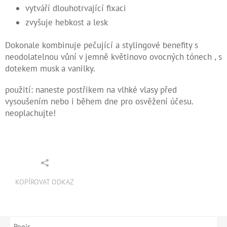
vytváří dlouhotrvající fixaci
zvyšuje hebkost a lesk
Dokonale kombinuje pečující a stylingové benefity s
neodolatelnou vůní v jemně květinovo ovocných tónech , s
dotekem musk a vanilky.
použití: naneste postřikem na vlhké vlasy před
vysoušením nebo i během dne pro osvěžení účesu.
neoplachujte!
KOPÍROVAT ODKAZ
Popis