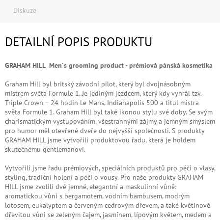
Diskuze
DETAILNÍ POPIS PRODUKTU
GRAHAM HILL
Men´s grooming product -
prémiová pánská kosmetika
Graham Hill byl britský závodní pilot, který byl dvojnásobným
mistrem světa Formule 1. Je jediným jezdcem, který kdy vyhrál tzv.
Triple Crown – 24 hodin Le Mans, Indianapolis 500 a titul mistra
světa Formule 1. Graham Hill byl také ikonou stylu své doby. Se svým
charismatickým vystupováním, všestrannými zájmy a jemným smyslem
pro humor měl otevřené dveře do nejvyšší společnosti. S produkty
GRAHAM HILL jsme vytvořili produktovou řadu, která je holdem
skutečnému gentlemanovi.
Vytvořili jsme řadu prémiových, speciálních produktů pro péči o vlasy,
styling, tradiční holení a péči o vousy. Pro naše produkty GRAHAM
HILL jsme zvolili dvě jemné, elegantní a maskulinní vůně:
aromatickou vůni s bergamotem, vodním bambusem, modrým
lotosem, eukalyptem a červeným cedrovým dřevem, a také květinově
dřevitou vůni se zeleným čajem, jasmínem, lípovým květem, medem a