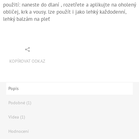
použití: naneste do dlaní , rozetřete a aplikujte na oholený
obličej, krk a vousy. lze použít i jako lehký každodenní,
lehký balzám na pleť
KOPÍROVAT ODKAZ
Popis
Podobné (1)
Videa (1)
Hodnocení