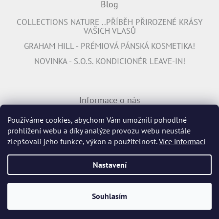
Blog
COLLECTIONS NATURE ..PŘÍBĚH PŘIROZENÉ KRÁSY
VAŠICH VLASŮ
GRAHAM HILL - PRÉMIOVÁ PÁNSKÁ KOSMETIKA!
NOVINKA - S.O.S. KONDICIONÉR LEAVE-IN!
Informace o nás
PŘIPOJTE SE K NÁM
Používáme cookies, abychom Vám umožnili pohodlné
prohlížení webu a díky analýze provozu webu neustále
INFORMACE K DOPRAVĚ ZDARMA
zlepšovali jeho funkce, výkon a použitelnost.
Více informací
Nastavení
Vytvořil Shoptet
Souhlasím
Copyright 2026
Profiperma.cz
. Všechna práva vyhrazena.