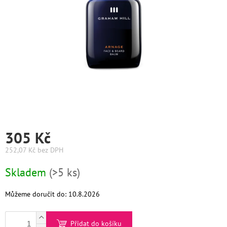
Graham
Hill
DIFIABA
Glynt
NutraCosmetics
Hinshitsu
305 Kč
K-
252,07 Kč bez DPH
Max
Měrná
Skladem
(>5 ks)
Olaplex
cena:
Pomůcky
Můžeme doručit do:
10.8.2026
O
Přidat do košíku
nás