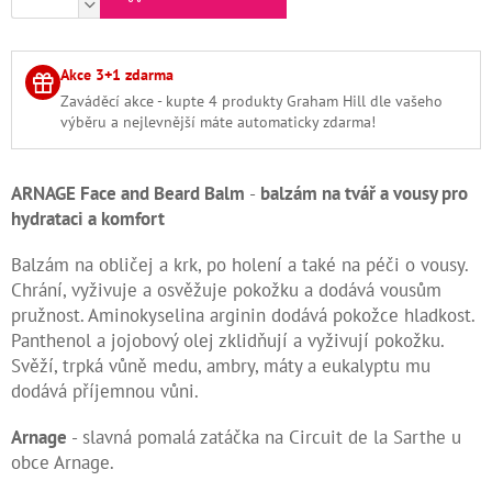
Kontakty
Akce 3+1 zdarma
Měna
(CZK)
Zaváděcí akce - kupte 4 produkty Graham Hill dle vašeho
výběru a nejlevnější máte automaticky zdarma!
Přihlášení
ARNAGE Face and Beard Balm
-
balzám na tvář a vousy pro
hydrataci a komfort
Balzám na obličej a krk, po holení a také na péči o vousy.
Chrání, vyživuje a osvěžuje pokožku a dodává vousům
pružnost. Aminokyselina arginin dodává pokožce hladkost.
Panthenol a jojobový olej zklidňují a vyživují pokožku.
Svěží, trpká vůně medu, ambry, máty a eukalyptu mu
dodává příjemnou vůni.
Arnage
- slavná pomalá zatáčka na Circuit de la Sarthe u
obce Arnage.