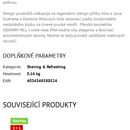
ambrou.
Design produktů odkazuje na legendární design přilby otce a syna,
Grahama a Damona Hillových: bílá veslovací pádla londýnského
veslařského klubu na tmavé pruské modři. Pánská kosmetika
GRAHAM HILL v sobě nese DNA mužné síly, elegance a fascinaci
automobilovými závody. Nechte se tedy provést zatáčkami světových
okruhů..
DOPLŇKOVÉ PARAMETRY
Kategorie
:
Shaving & Refreshing
Hmotnost
:
0.14 kg
EAN
:
4034348580524
SOUVISEJÍCÍ PRODUKTY
Novinka
3 + 1