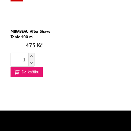
MIRABEAU After Shave
Tonic 100 ml
475 Kč
Do košíku
Z
á
p
Odebírat newsletter