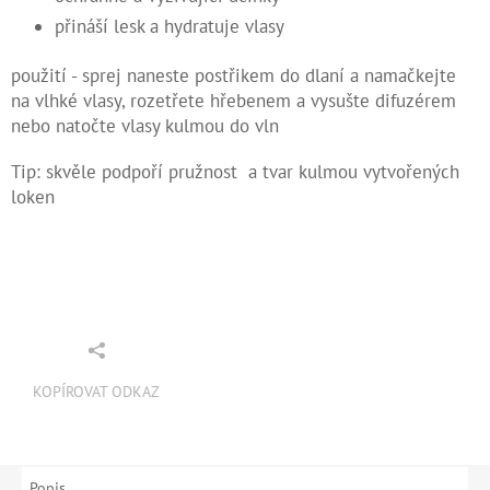
přináší lesk a hydratuje vlasy
použití - sprej naneste postřikem do dlaní a namačkejte
na vlhké vlasy, rozetřete hřebenem a vysušte difuzérem
nebo natočte vlasy kulmou do vln
Tip: skvěle podpoří pružnost a tvar kulmou vytvořených
loken
KOPÍROVAT ODKAZ
Popis