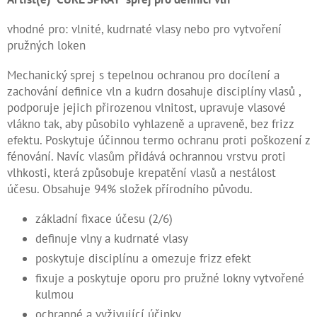
Kontakty
vhodné pro: vlnité, kudrnaté vlasy nebo pro vytvoření
pružných loken
Měna
(CZK)
Mechanický sprej s tepelnou ochranou pro docílení a
zachování definice vln a kudrn dosahuje disciplíny vlasů ,
Přihlášení
podporuje jejich přirozenou vlnitost, upravuje vlasové
vlákno tak, aby působilo vyhlazeně a upraveně, bez frizz
efektu. Poskytuje účinnou termo ochranu proti poškození z
fénování. Navíc vlasům přidává ochrannou vrstvu proti
vlhkosti, která způsobuje krepatění vlasů a nestálost
účesu. Obsahuje 94% složek přírodního původu.
základní fixace účesu (2/6)
definuje vlny a kudrnaté vlasy
poskytuje disciplínu a omezuje frizz efekt
fixuje a poskytuje oporu pro pružné lokny vytvořené
kulmou
ochranné a vyživující účinky