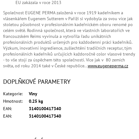
EU zakázala v roce 2013
Společnost EUGENE PERMA založená v roce 1919 kadeřníkem a
vlásenkářem Eugenem Sutterem v Paříži si vydobyla za svou více jak
stoletou působnost v profesionálním kadeřnickém oboru renomé po
celém světě. Rodinná společnost, která ve vlastních laboratořích ve
francouzském Reims vyvinula a vytvořila řadu unikátních
profesionálních produktů určených pro každodenní práci kadeřníků.
Výzkum, inovativní ingredience, zušlechtění tradičních receptur, tým
profesionálních kadeřníků určujících každoročně color vlasové trendy
- to vše stojí za úspěchem této společnosti. Více jak v 80 zemích
světa, od roku 2014 také v České republice...
www.eugeneperma.cz
DOPLŇKOVÉ PARAMETRY
Kategorie
:
Vlny
Hmotnost
:
0.25 kg
EAN
:
3140100417340
EAN
:
3140100417340