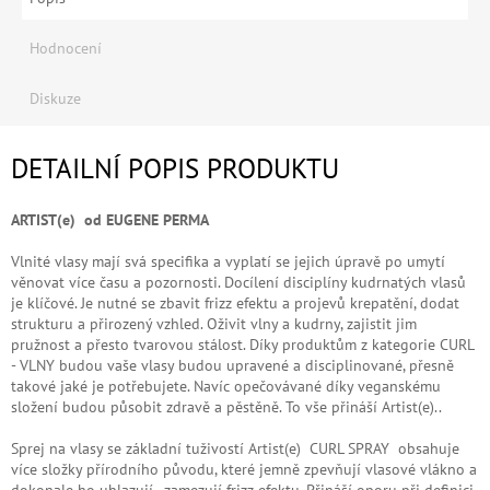
Hodnocení
Diskuze
DETAILNÍ POPIS PRODUKTU
ARTIST(e) od EUGENE PERMA
Vlnité vlasy mají svá specifika a vyplatí se jejich úpravě po umytí
věnovat více času a pozornosti. Docílení disciplíny kudrnatých vlasů
je klíčové. Je nutné se zbavit frizz efektu a projevů krepatění, dodat
strukturu a přirozený vzhled. Oživit vlny a kudrny, zajistit jim
pružnost a přesto tvarovou stálost. Díky produktům z kategorie CURL
- VLNY budou vaše vlasy budou upravené a disciplinované, přesně
takové jaké je potřebujete. Navíc opečovávané díky veganskému
složení budou působit zdravě a pěstěně. To vše přináší Artist(e)..
Sprej na vlasy se základní tuživostí Artist(e) CURL SPRAY obsahuje
více složky přírodního původu, které jemně zpevňují vlasové vlákno a