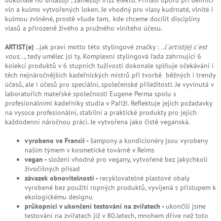
dokonale ho uhlazují , zamezují frizz efektu. Přináší oporu při definici
vln a kulmo vytvořených loken. Je vhodný pro vlasy kudrnaté, vlnité i
kulmou zvlněné, prostě všude tam, kde chceme docílit disciplíny
vlasů a přirozeně živého a pružného vlnitého účesu.
ARTIST(e)
..jak praví motto této stylingové značky :
..l´artist(e) c´est
vous...
, tedy umělec jsi ty. Komplexní stylingová řada zahrnující 6
kolekcí produktů v 6 stupních tuživosti dokonale splňuje očekávání i
těch nejnáročnějších kadeřnických mistrů při tvorbě běžných i trendy
účesů, ale i účesů pro speciální, společenské příležitosti. Je vyvinutá v
laboratořích mateřské společnosti Eugene Perma spolu s
profesionálními kadeřníky studia v Paříži. Reflektuje jejich požadavky
na vysoce profesionální, stabilní a praktické produkty pro jejich
každodenní náročnou práci. Je vytvořena jako čistě veganská.
vyrobeno ve Francii -
šampony a kondicionéry jsou vyrobeny
naším týmem v kosmetické továrně v Reims
vegan -
složení vhodné pro vegany, vytvořené bez jakýchkoli
živočišných přísad
závazek obnovitelnosti -
recyklovatelné plastové obaly
vyrobené bez použití ropných produktů, vyvíjená s přístupem k
ekologickému designu
průkopníci v ukončení testování na zvířatech -
ukončili jsme
testování na zvířatech již v 80.letech, mnohem dříve než toto