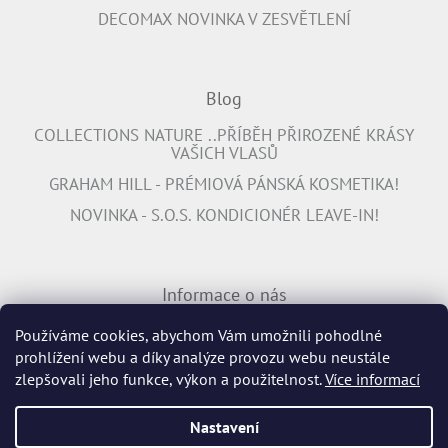
DECOMAX NOVINKA V ZESVĚTLENÍ
Blog
COLLECTIONS NATURE ..PŘÍBĚH PŘIROZENÉ KRÁSY
VAŠICH VLASŮ
GRAHAM HILL - PRÉMIOVÁ PÁNSKÁ KOSMETIKA!
NOVINKA - S.O.S. KONDICIONÉR LEAVE-IN!
Informace o nás
PŘIPOJTE SE K NÁM
Používáme cookies, abychom Vám umožnili pohodlné
prohlížení webu a díky analýze provozu webu neustále
INFORMACE K DOPRAVĚ ZDARMA
zlepšovali jeho funkce, výkon a použitelnost.
Více informací
Nastavení
Vytvořil Shoptet