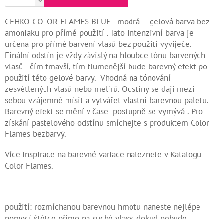
Kontakty
CEHKO COLOR FLAMES BLUE - modrá gelová barva bez
amoniaku pro přímé použití . Tato intenzivní barva je
Měna
určena pro přímé barvení vlasů bez použití vyvíječe.
(CZK)
Finální odstín je vždy závislý na hloubce tónu barvených
vlasů - čím tmavší, tím tlumenější bude barevný efekt po
Přihlášení
použití této gelové barvy. Vhodná na tónování
zesvětlených vlasů nebo melírů. Odstíny se dají mezi
sebou vzájemně mísit a vytvářet vlastní barevnou paletu.
Barevný efekt se mění v čase- postupně se vymývá . Pro
získání pastelového odstínu smíchejte s produktem Color
Flames bezbarvý.
Více inspirace na barevné variace naleznete v Katalogu
Color Flames.
použití: rozmíchanou barevnou hmotu naneste nejlépe
pomocí štětce přímo na suché vlasy, dokud nebude