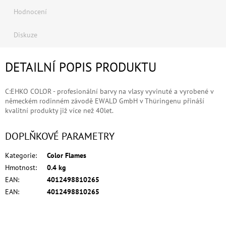
Hodnocení
Diskuze
DETAILNÍ POPIS PRODUKTU
C:EHKO COLOR - profesionální barvy na vlasy vyvinuté a vyrobené v
německém rodinném závodě EWALD GmbH v Thüringenu přináší
kvalitní produkty již více než 40let.
DOPLŇKOVÉ PARAMETRY
Kategorie
:
Color Flames
Hmotnost
:
0.4 kg
EAN
:
4012498810265
EAN
:
4012498810265