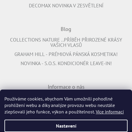
DECOMAX NOVINKA V ZESVĚTLENÍ
Blog
COLLECTIONS NATURE ..PŘÍBĚH PŘIROZENÉ KRÁSY
VAŠICH VLASŮ
GRAHAM HILL - PRÉMIOVÁ PÁNSKÁ KOSMETIKA!
NOVINKA - S.O.S. KONDICIONÉR LEAVE-IN!
Informace o nás
PŘIPOJTE SE K NÁM
Používáme cookies, abychom Vám umožnili pohodlné
prohlížení webu a díky analýze provozu webu neustále
INFORMACE K DOPRAVĚ ZDARMA
zlepšovali jeho funkce, výkon a použitelnost.
Více informací
Nastavení
Vytvořil Shoptet