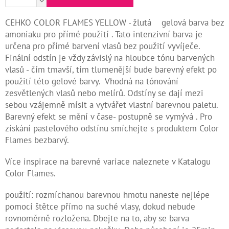
Kontakty
CEHKO COLOR FLAMES YELLOW - žlutá gelová barva bez
amoniaku pro přímé použití . Tato intenzivní barva je
Měna
určena pro přímé barvení vlasů bez použití vyvíječe.
(CZK)
Finální odstín je vždy závislý na hloubce tónu barvených
vlasů - čím tmavší, tím tlumenější bude barevný efekt po
Přihlášení
použití této gelové barvy. Vhodná na tónování
zesvětlených vlasů nebo melírů. Odstíny se dají mezi
sebou vzájemně mísit a vytvářet vlastní barevnou paletu.
Barevný efekt se mění v čase- postupně se vymývá . Pro
získání pastelového odstínu smíchejte s produktem Color
Flames bezbarvý.
Více inspirace na barevné variace naleznete v Katalogu
Color Flames.
použití: rozmíchanou barevnou hmotu naneste nejlépe
pomocí štětce přímo na suché vlasy, dokud nebude
rovnoměrně rozložena. Dbejte na to, aby se barva