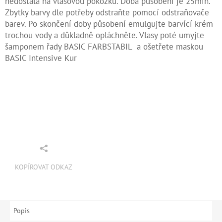
nedostala na vlasovou pokožku. Doba působení je 25min.
Zbytky barvy dle potřeby odstraňte pomocí odstraňovače
barev. Po skončení doby působení emulgujte barvící krém
trochou vody a důkladně opláchněte. Vlasy poté umyjte
šamponem řady BASIC FARBSTABIL a ošetřete maskou
BASIC Intensive Kur
KOPÍROVAT ODKAZ
Popis