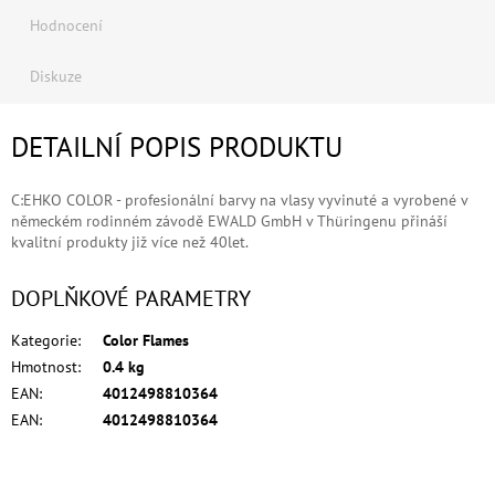
Hodnocení
Diskuze
DETAILNÍ POPIS PRODUKTU
C:EHKO COLOR - profesionální barvy na vlasy vyvinuté a vyrobené v
německém rodinném závodě EWALD GmbH v Thüringenu přináší
kvalitní produkty již více než 40let.
DOPLŇKOVÉ PARAMETRY
Kategorie
:
Color Flames
Hmotnost
:
0.4 kg
EAN
:
4012498810364
EAN
:
4012498810364