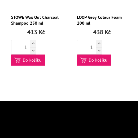
STOWE Wax Out Charcoal
LOOP Grey Colour Foam
Shampoo 250 ml
200 ml
413 Kč
438 Kč
Do košíku
Do košíku
Z
á
p
Odebírat newsletter
a
Vložte svůj e-mail a my vám budeme zasílat informace o nových produktech
t
na našem e-shopu.
í