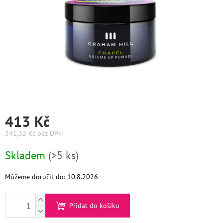
Graham
Hill
DIFIABA
Glynt
NutraCosmetics
Hinshitsu
413 Kč
341,32 Kč bez DPH
K-
Měrná
Max
Skladem
(>5 ks)
cena:
Olaplex
Můžeme doručit do:
10.8.2026
Pomůcky
Přidat do košíku
O
nás