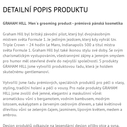
DETAILNÍ POPIS PRODUKTU
GRAHAM HILL
Men´s grooming product -
prémiová pánská kosmetika
Graham Hill byl britský závodní pilot, který byl dvojnásobným
mistrem světa Formule 1. Je jediným jezdcem, který kdy vyhrál tzv.
Triple Crown – 24 hodin Le Mans, Indianapolis 500 a titul mistra
světa Formule 1. Graham Hill byl také ikonou stylu své doby. Se svým
charismatickým vystupováním, všestrannými zájmy a jemným smyslem
pro humor měl otevřené dveře do nejvyšší společnosti. S produkty
GRAHAM HILL jsme vytvořili produktovou řadu, která je holdem
skutečnému gentlemanovi.
Vytvořili jsme řadu prémiových, speciálních produktů pro péči o vlasy,
styling, tradiční holení a péči o vousy. Pro naše produkty GRAHAM
HILL jsme zvolili dvě jemné, elegantní a maskulinní vůně:
aromatickou vůni s bergamotem, vodním bambusem, modrým
lotosem, eukalyptem a červeným cedrovým dřevem, a také květinově
dřevitou vůni se zeleným čajem, jasmínem, lípovým květem, medem a
ambrou.
Design produktů odkazuje na legendární design přilby otce a syna,