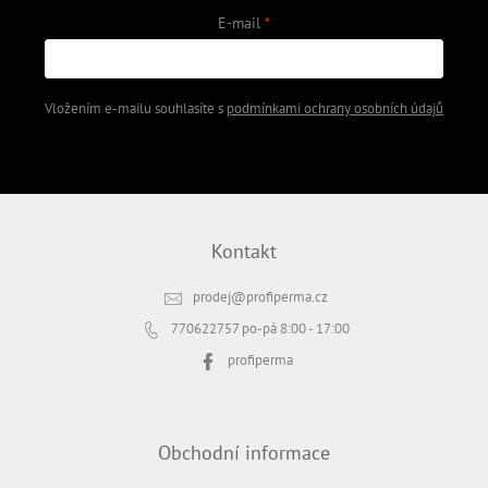
E-mail
Vložením e-mailu souhlasíte s
podmínkami ochrany osobních údajů
PŘIHLÁSIT SE
Kontakt
prodej
@
profiperma.cz
770622757
po-pá 8:00 - 17:00
profiperma
Obchodní informace