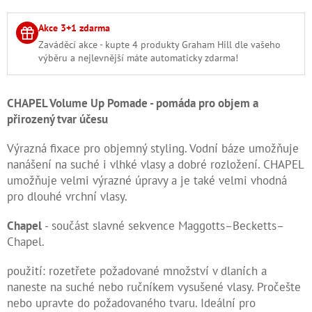
Kontakty
Akce 3+1 zdarma
Zaváděcí akce - kupte 4 produkty Graham Hill dle vašeho
Měna
výběru a nejlevnější máte automaticky zdarma!
(CZK)
Přihlášení
CHAPEL Volume Up Pomade - pomáda pro objem a
přirozený tvar účesu
Výrazná fixace pro objemný styling. Vodní báze umožňuje
nanášení na suché i vlhké vlasy a dobré rozložení. CHAPEL
umožňuje velmi výrazné úpravy a je také velmi vhodná
pro dlouhé vrchní vlasy.
Chapel
- součást slavné sekvence Maggotts–Becketts–
Chapel.
použití: rozetřete požadované množství v dlaních a
naneste na suché nebo ručníkem vysušené vlasy. Pročešte
nebo upravte do požadovaného tvaru. Ideální pro