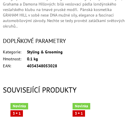
Grahama a Damona Hillových: bílá veslovací pádla londýnského
veslařského klubu na tmavé pruské modři. Pánská kosmetika
GRAHAM HILL v sobě nese DNA mužné síly, elegance a fascinaci
automobilovými závody. Nechte se tedy provést zatáčkami světových
okruhů..
DOPLŇKOVÉ PARAMETRY
Kategorie
:
Styling & Grooming
Hmotnost
:
0.1 kg
EAN
:
4034348053028
SOUVISEJÍCÍ PRODUKTY
Novinka
Novinka
3 + 1
3 + 1