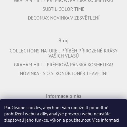
GRAHAM HILL - PRÉMIOVÁ PÁNSKÁ KOSMETIKA!
SUBTIL COLOR TIME
DECOMAX NOVINKA V ZESVĚTLENÍ
Blog
COLLECTIONS NATURE ..PŘÍBĚH PŘIROZENÉ KRÁSY
VAŠICH VLASŮ
GRAHAM HILL - PRÉMIOVÁ PÁNSKÁ KOSMETIKA!
NOVINKA - S.O.S. KONDICIONÉR LEAVE-IN!
Informace o nás
PŘIPOJTE SE K NÁM
Používáme cookies, abychom Vám umožnili pohodlné
prohlížení webu a díky analýze provozu webu neustále
INFORMACE K DOPRAVĚ ZDARMA
zlepšovali jeho funkce, výkon a použitelnost.
Více informací