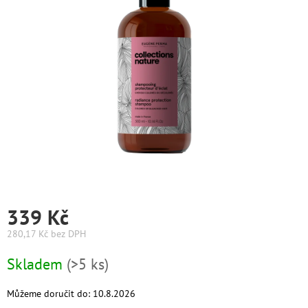
Graham
Hill
DIFIABA
Glynt
NutraCosmetics
Hinshitsu
K-
Max
339 Kč
Olaplex
280,17 Kč bez DPH
Měrná
Pomůcky
Skladem
(>5 ks)
cena:
Můžeme doručit do:
10.8.2026
O
nás