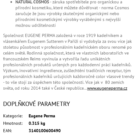
NATURAL COSMOS
- záruka spotřebitele pro organickou a
přírodní kosmetiku, které můžete důvěřovat - norma Cosmos
zaručuje že jsou výrobky skutečnými organickými nebo
přírodními kosmetickými výrobky vyráběnými s nejvyšší
možnou udržitelností
Společnost EUGENE PERMA založená v roce 1919 kadeřníkem a
vlásenkářem Eugenem Sutterem v Paříži si vydobyla za svou více jak
stoletou působnost v profesionálním kadeřnickém oboru renomé po
celém světě. Rodinná společnost, která ve vlastních laboratořích ve
francouzském Reims vyvinula a vytvořila řadu unikátních
profesionálních produktů určených pro každodenní práci kadeřníků.
Výzkum, inovativní ingredience, zušlechtění tradičních receptur, tým
profesionálních kadeřníků určujících každoročně color vlasové trendy
- to vše stojí za úspěchem této společnosti. Více jak v 80 zemích
světa, od roku 2014 také v České republice...
www.eugeneperma.cz
DOPLŇKOVÉ PARAMETRY
Kategorie
:
Eugene Perma
Hmotnost
:
0.315 kg
EAN
:
3140100600490