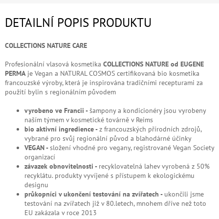
DETAILNÍ POPIS PRODUKTU
COLLECTIONS NATURE CARE
Profesionální vlasová kosmetika
COLLECTIONS NATURE od EUGENE
PERMA
je Vegan a NATURAL COSMOS certifikovaná bio kosmetika
francouzské výroby, která je inspirována tradičními recepturami za
použití bylin s regionálním původem
vyrobeno ve Francii -
šampony a kondicionéry jsou vyrobeny
naším týmem v kosmetické továrně v Reims
bio aktivní ingredience -
z francouzských přírodních zdrojů,
vybrané pro svůj regionální původ a blahodárné účinky
VEGAN -
složení vhodné pro vegany, registrované Vegan Society
organizací
závazek obnovitelnosti -
recyklovatelná lahev vyrobená z 50%
recyklátu. produkty vyvíjené s přístupem k ekologickému
designu
průkopníci v ukončení testování na zvířatech -
ukončili jsme
testování na zvířatech již v 80.letech, mnohem dříve než toto
EU zakázala v roce 2013