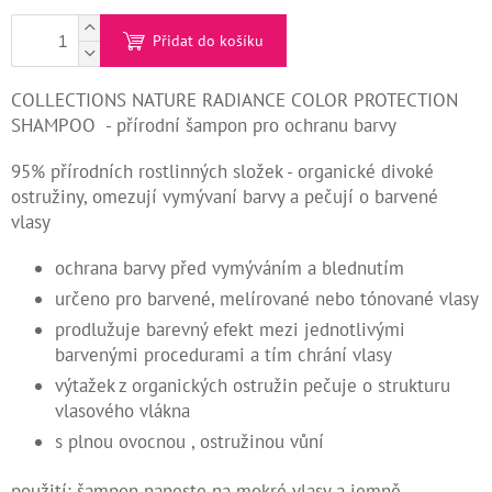
Kontakty
Přidat do košíku
Měna
COLLECTIONS NATURE RADIANCE COLOR PROTECTION
(CZK)
SHAMPOO - přírodní šampon pro ochranu barvy
Přihlášení
95% přírodních rostlinných složek - organické divoké
ostružiny, omezují vymývaní barvy a pečují o barvené
vlasy
ochrana barvy před vymýváním a blednutím
určeno pro barvené, melírované nebo tónované vlasy
prodlužuje barevný efekt mezi jednotlivými
barvenými procedurami a tím chrání vlasy
výtažek z organických ostružin pečuje o strukturu
vlasového vlákna
s plnou ovocnou , ostružinou vůní
použití: šampon naneste na mokré vlasy a jemně