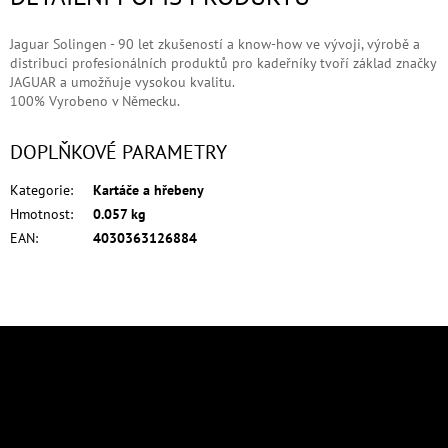
Jaguar Solingen -
90 let zkušeností a know-how ve vývoji, výrobě a
distribuci profesionálních produktů pro kadeřníky tvoří základ značky
JAGUAR a umožňuje vysokou kvalitu.
100% Vyrobeno v Německu.
DOPLŇKOVÉ PARAMETRY
Kategorie
:
Kartáče a hřebeny
Hmotnost
:
0.057 kg
EAN
:
4030363126884
Z
á
p
Odebírat newsletter
a
Vložte svůj e-mail a my vám budeme zasílat informace o nových produktech
t
na našem e-shopu.
í