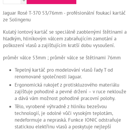
Kontakty
Jaguar Rosé T-370 53/76mm - profésionální foukací kartáč
ze Solingenu
Měna
(CZK)
Kulatý iontový kartáč se speciálně zaoblenými štětinami a
hladkým, hliníkovým válcem zabraňujícím zamotání a
Přihlášení
poškození vlasů a zajišťujícím kratší dobu vysoušení.
průměr válce 53mm ;
průměr válce se štětinami 76mm
Tepelný kartáč pro modelování vlasů řady T od
renomované společnosti Jaguar.
Ergonomická rukojeť z protiskluzového materiálu
zajišťuje pohodlné a pevné držení – v ruce neklouže
a dává vám možnost pohodlné pracovní polohy.
Tělo, vyrobené výhradně z hliníku bezešvou
technologií, je odolné vůči vysokým teplotám,
nedeformuje a nepraská. Funkce IONIC odstraňuje
statickou elektřinu vlasů a poskytuje nejlepší