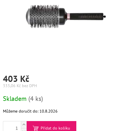
Graham
Hill
DIFIABA
Glynt
NutraCosmetics
Hinshitsu
403 Kč
K-
333,06 Kč bez DPH
Max
Měrná
Skladem
(4 ks)
Olaplex
cena:
Pomůcky
Můžeme doručit do:
10.8.2026
O
Přidat do košíku
nás