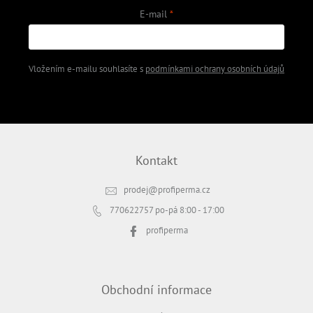
E-mail
Vložením e-mailu souhlasíte s
podmínkami ochrany osobních údajů
PŘIHLÁSIT SE
Kontakt
prodej
@
profiperma.cz
770622757
po-pá 8:00 - 17:00
profiperma
Obchodní informace