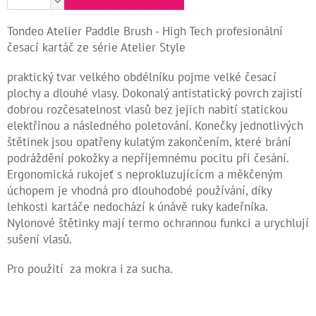
Kontakty
Tondeo Atelier Paddle Brush - High Tech profesionální
česací kartáč ze série Atelier Style
Měna
(CZK)
praktický tvar velkého obdélníku pojme velké česací
plochy a dlouhé vlasy. Dokonalý antistatický povrch zajistí
Přihlášení
dobrou rozčesatelnost vlasů bez jejich nabití statickou
elektřinou a následného poletování. Konečky jednotlivých
štětinek jsou opatřeny kulatým zakončením, které brání
podráždění pokožky a nepříjemnému pocitu při česání.
Ergonomická rukojeť s neprokluzujícícm a měkčeným
úchopem je vhodná pro dlouhodobé používání, díky
lehkosti kartáče nedochází k únávě ruky kadeřníka.
Nylonové štětinky mají termo ochrannou funkci a urychlují
sušení vlasů.
Pro použití za mokra i za sucha.