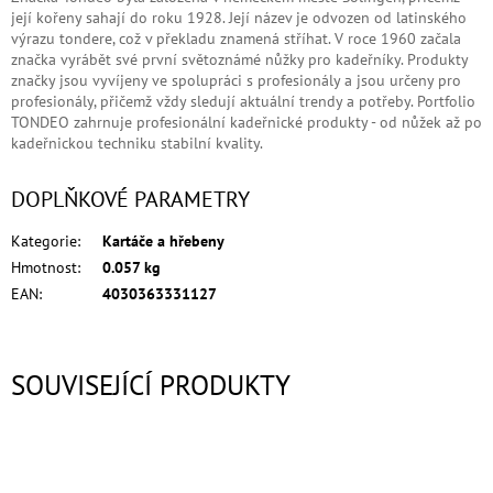
její kořeny sahají do roku 1928. Její název je odvozen od latinského
výrazu tondere, což v překladu znamená stříhat. V roce 1960 začala
značka vyrábět své první světoznámé nůžky pro kadeřníky. Produkty
značky jsou vyvíjeny ve spolupráci s profesionály a jsou určeny pro
profesionály, přičemž vždy sledují aktuální trendy a potřeby. Portfolio
TONDEO zahrnuje profesionální kadeřnické produkty - od nůžek až po
kadeřnickou techniku stabilní kvality.
DOPLŇKOVÉ PARAMETRY
Kategorie
:
Kartáče a hřebeny
Hmotnost
:
0.057 kg
EAN
:
4030363331127
SOUVISEJÍCÍ PRODUKTY