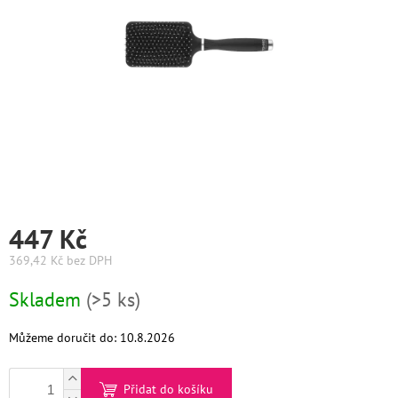
Graham
Hill
DIFIABA
Glynt
NutraCosmetics
Hinshitsu
447 Kč
K-
369,42 Kč bez DPH
Max
Měrná
Skladem
(>5 ks)
Olaplex
cena:
Pomůcky
Můžeme doručit do:
10.8.2026
O
Přidat do košíku
nás