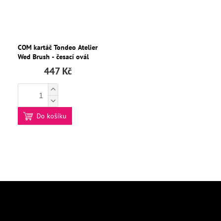
COM kartáč Tondeo Atelier
Wed Brush - česací ovál
447 Kč
Do košíku
Z
á
p
Odebírat newsletter
a