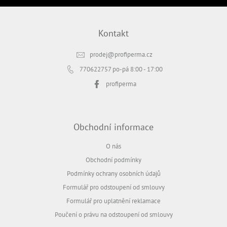
Kontakty
Kontakt
Měna
(CZK)
prodej
@
profiperma.cz
770622757
po-pá 8:00 - 17:00
Přihlášení
profiperma
Obchodní informace
O nás
Obchodní podmínky
Podmínky ochrany osobních údajů
Formulář pro odstoupení od smlouvy
Formulář pro uplatnění reklamace
Poučení o právu na odstoupení od smlouvy