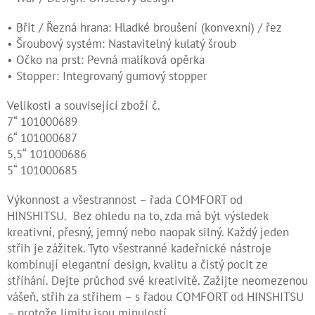
Kontakty
• Břit / Řezná hrana: Hladké broušení (konvexní) / řez
• Šroubový systém: Nastavitelný kulatý šroub
Měna
• Očko na prst: Pevná malíková opěrka
(CZK)
• Stopper: Integrovaný gumový stopper
Přihlášení
Velikosti a související zboží č.
7“ 101000689
6“ 101000687
5,5“ 101000686
5“ 101000685
Výkonnost a všestrannost – řada COMFORT od
HINSHITSU. Bez ohledu na to, zda má být výsledek
kreativní, přesný, jemný nebo naopak silný. Každý jeden
střih je zážitek. Tyto všestranné kadeřnické nástroje
kombinují elegantní design, kvalitu a čistý pocit ze
stříhání. Dejte průchod své kreativitě. Zažijte neomezenou
vášeň, střih za střihem – s řadou COMFORT od HINSHITSU
– protože limity jsou minulostí.