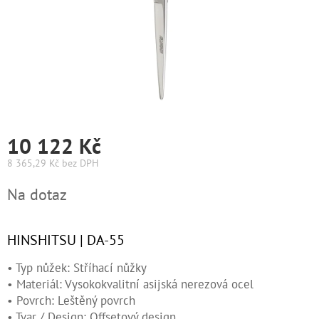
Graham
Hill
DIFIABA
Glynt
NutraCosmetics
10 122 Kč
Hinshitsu
8 365,29 Kč bez DPH
Měrná
Na dotaz
cena:
K-
Max
HINSHITSU | DA-55
Olaplex
• Typ nůžek: Stříhací nůžky
Pomůcky
• Materiál: Vysokokvalitní asijská nerezová ocel
• Povrch: Leštěný povrch
O
• Tvar / Design: Offsetový design
nás