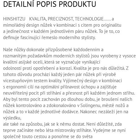
DETAILNÍ POPIS PRODUKTU
HINSHITZU KVALITA, PRECIZNOST, TECHNOLOGIE...... a
mimořádný design nůžek v kombinaci s citem pro originalitu
a jedinečnost v každém jednotlivém páru nůžek. To je to, co
definuje fascinující řemeslo moderního stylisty.
Naše nůžky dokonale přizpůsobené každodenním a
rozmanitým požadavkům moderních stylistů jsou vyrobeny z vysoce
kvalitní asijské oceli, která se vyznačuje vynikající
odolností proti opotřebení a korozi. Kvalita je pro nás důležitá. Z
tohoto důvodu prochází každý jeden pár nůžek při výrobě
vícestupňovým testem kvality. Výjimečný design v kombinaci
s ergonomií cílí na optimální přilnavost úchopu a zajišťuje
neuvěřitelný pocit při stříhání a přesnost při každém jednom střihu.
Aby byl tento pocit zachován po dlouhou dobu, je broušení našich
nůžek kontrolováno a zdokonalováno v Solingenu, městě nožů a
nůžek a to v každé jednotlivé dodávce. Nakonec nezáleží jen na
výsledku,
ale také na způsobu, jak se k němu dostat. Není důležité, zda
teprve začínáte nebo léta mistrovsky stříháte. Vydejme se nyní
společně touto cestou a ponořme se do světa