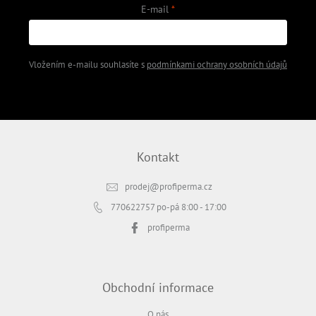
E-mail
Vložením e-mailu souhlasíte s
podmínkami ochrany osobních údajů
PŘIHLÁSIT SE
Kontakt
prodej
@
profiperma.cz
770622757
po-pá 8:00 - 17:00
profiperma
Obchodní informace
O nás