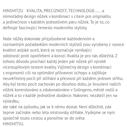
HINSHITZU KVALITA, PRECIZNOST, TECHNOLOGIE...... a
mimořádný design nůžek v kombinaci s citem pro originalitu
a jedinečnost v každém jednotlivém páru nůžek. To je to, co
definuje fascinující řemeslo moderního stylisty.
Naše nůžky dokonale přizpůsobené každodenním a
rozmanitým požadavkům moderních stylistů jsou vyrobeny z vysoce
kvalitní asijské oceli, která se vyznačuje vynikající
odolností proti opotřebení a korozi. Kvalita je pro nás důležitá. Z
tohoto důvodu prochází každý jeden pár nůžek při výrobě
vícestupňovým testem kvality. Výjimečný design v kombinaci
s ergonomií cílí na optimální přilnavost úchopu a zajišťuje
neuvěřitelný pocit při stříhání a přesnost při každém jednom střihu.
Aby byl tento pocit zachován po dlouhou dobu, je broušení našich
nůžek kontrolováno a zdokonalováno v Solingenu, městě nožů a
nůžek a to v každé jednotlivé dodávce. Nakonec nezáleží jen na
výsledku,
ale také na způsobu, jak se k němu dostat. Není důležité, zda
teprve začínáte nebo léta mistrovsky stříháte. Vydejme se nyní
společně touto cestou a ponořme se do světa
HINSHITSU.