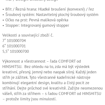
Kontakty
• Břit / Řezná hrana: Hladké broušení (konvexní) / řez
• Šroubový systém: Nastavitelný plochý šroubový systém
Měna
• Očko na prst: Pevná malíková opěrka
(CZK)
• Stopper: Integrovaný gumový stopper
Přihlášení
Velikosti a související zboží č.
7“ 101000704
6“ 101000701
5,5“ 101000700
Výkonnost a všestrannost – řada COMFORT od
HINSHITSU. Bez ohledu na to, zda má být výsledek
kreativní, přesný, jemný nebo naopak silný. Každý jeden
střih je zážitek. Tyto všestranné kadeřnické nástroje
kombinují elegantní design, kvalitu a čistý pocit ze
stříhání. Dejte průchod své kreativitě. Zažijte neomezenou
vášeň, střih za střihem – s řadou COMFORT od HINSHITSU
– protože limity jsou minulostí.