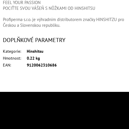
FEEL YOUR PASSION
POCIŤTE SVOU VÁŠEŇ S NŮŽKAMI OD HINSHITSU
Profiperma s.r.o. je výhradním distributorem značky HINSHITZU pro
Českou a Slovenskou republiku.
DOPLŇKOVÉ PARAMETRY
Kategorie
:
Hinshitsu
Hmotnost
:
0.22 kg
EAN
:
9120062310686
Z
á
p
Odebírat newsletter
a
Vložte svůj e-mail a my vám budeme zasílat informace o nových produktech
t
na našem e-shopu.
í