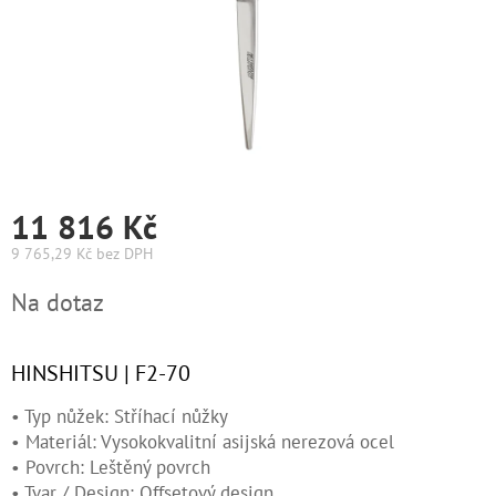
Graham
Hill
DIFIABA
Glynt
NutraCosmetics
11 816 Kč
Hinshitsu
9 765,29 Kč bez DPH
Měrná
Na dotaz
cena:
K-
Max
HINSHITSU | F2-70
Olaplex
• Typ nůžek: Stříhací nůžky
Pomůcky
• Materiál: Vysokokvalitní asijská nerezová ocel
• Povrch: Leštěný povrch
O
• Tvar / Design: Offsetový design
nás