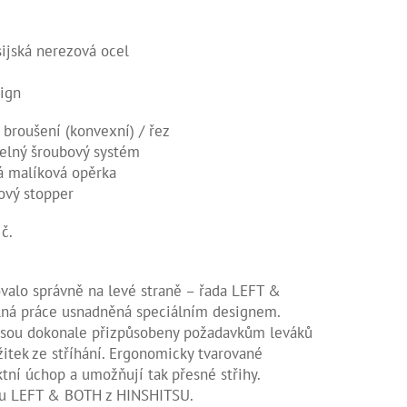
sijská nerezová ocel
sign
 broušení (konvexní) / řez
elný šroubový systém
á malíková opěrka
ový stopper
 č.
valo správně na levé straně – řada LEFT &
á práce usnadněná speciálním designem.
jsou dokonale přizpůsobeny požadavkům leváků
žitek ze stříhání. Ergonomicky tvarované
ktní úchop a umožňují tak přesné střihy.
adu LEFT & BOTH z HINSHITSU.