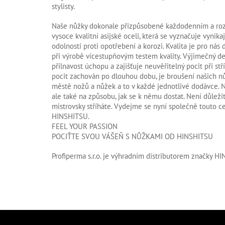
stylisty.
Naše nůžky dokonale přizpůsobené každodenním a roz
vysoce kvalitní asijské oceli, která se vyznačuje vynikaj
odolností proti opotřebení a korozi. Kvalita je pro ná
při výrobě vícestupňovým testem kvality. Výjimečný de
přilnavost úchopu a zajišťuje neuvěřitelný pocit při st
pocit zachován po dlouhou dobu, je broušení našich n
městě nožů a nůžek a to v každé jednotlivé dodávce. 
ale také na způsobu, jak se k němu dostat. Není důleži
mistrovsky stříháte. Vydejme se nyní společně touto 
HINSHITSU.
FEEL YOUR PASSION
POCIŤTE SVOU VÁŠEŇ S NŮŽKAMI OD HINSHITSU
Profiperma s.r.o. je výhradním distributorem značky 
Z