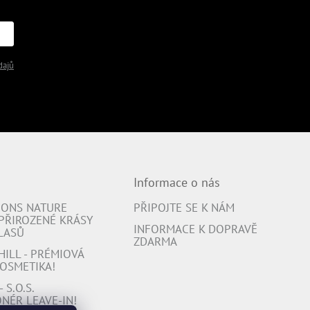
dajů
Informace o nás
IONS NATURE
PŘIPOJTE SE K NÁM
 PŘIROZENÉ KRÁSY
INFORMACE K DOPRAVĚ
LASŮ
ZDARMA
ILL - PRÉMIOVÁ
OSMETIKA!
 S.O.S.
NÉR LEAVE-IN!