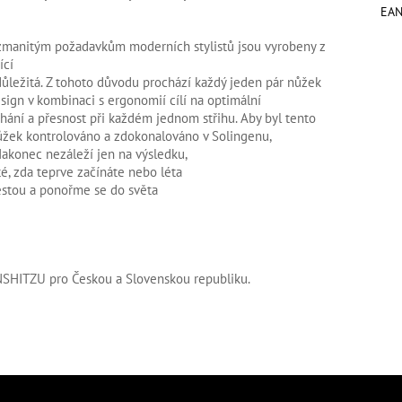
EA
manitým požadavkům moderních stylistů jsou vyrobeny z
ící
s důležitá. Z tohoto důvodu prochází každý jeden pár nůžek
sign v kombinaci s ergonomií cílí na optimální
říhání a přesnost při každém jednom střihu. Aby byl tento
ůžek kontrolováno a zdokonalováno v Solingenu,
Nakonec nezáleží jen na výsledku,
té, zda teprve začínáte nebo léta
cestou a ponořme se do světa
HINSHITZU pro Českou a Slovenskou republiku.