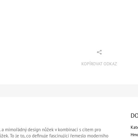
KOPÍROVAT ODKAZ
DO
Kat
a mimořádný design nůžek v kombinaci s citem pro
Hmo
žek. To je to, co definuje fascinující řemeslo moderního