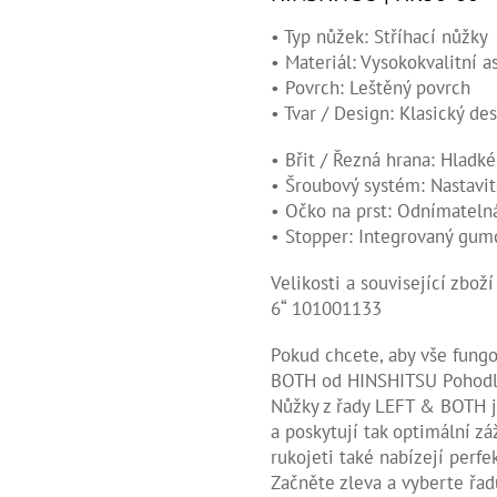
• Typ nůžek: Stříhací nůžky
• Materiál: Vysokokvalitní a
• Povrch: Leštěný povrch
• Tvar / Design: Klasický de
• Břit / Řezná hrana: Hladké
• Šroubový systém: Nastavit
• Očko na prst: Odnímateln
• Stopper: Integrovaný gum
Velikosti a související zboží
6“ 101001133
Pokud chcete, aby vše fungo
BOTH od HINSHITSU Pohodln
Nůžky z řady LEFT & BOTH 
a poskytují tak optimální zá
rukojeti také nabízejí perfe
Začněte zleva a vyberte ř