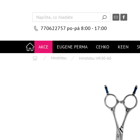
Přejít
na
obsah
770622757
po-pá 8:00 - 17:00
AKCE
EUGENE PERMA
CEHKO
KEEN
S
Domů
Hinshitsu
Hinshitsu HR30-60