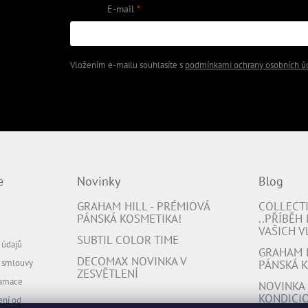
E-mail
 na našem e-shopu.
Vložením e-mailu souhlasíte s
podmínkami ochrany osobních ú
PŘIHLÁSIT SE
e
Novinky
Blog
GRAHAM HILL - PRÉMIOVÁ
COLLECT
PÁNSKÁ KOSMETIKA!
..PŘÍBĚH
VAŠICH V
SUBTIL COLOR TIME
 údajů
GRAHAM H
DECOMAX NOVINKA V
d smlouvy
PÁNSKÁ K
ZESVĚTLENÍ
lamace
NOVINKA -
KONDICIO
ení od