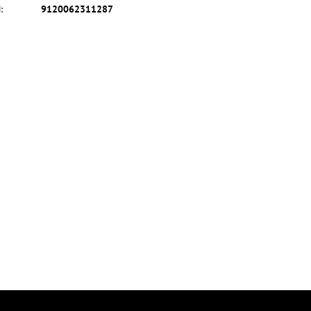
N
:
9120062311287