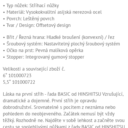
• Typ nůžek: Stříhací nůžky
Kontakty
• Materiál: Vysokokvalitní asijská nerezová ocel
• Povrch: Leštěný povrch
Měna
• Tvar / Design: Offsetový design
(CZK)
• Břit / Řezná hrana: Hladké broušení (konvexní) / řez
Přihlášení
• Šroubový systém: Nastavitelný plochý šroubový systém
• Očko na prst: Pevná malíková opěrka
• Stopper: Integrovaný gumový stopper
Velikosti a související zboží č.
6“ 101000723
5,5“ 101000722
Láska na první střih - řada BASIC od HINSHITSU Vzrušující,
dramatické a dojemné. První střih je opravdu
dobrodružství. Srovnatelné s pocitem z neznáma nebo
pohledem do neobjeveného. Začátek nemusí být vždy
těžký. Rozhodně ne. Najděte v sobě lehkost a začněte svou
cestu se spolehlivými nůžkami z řady BASIC od HINSHITSU