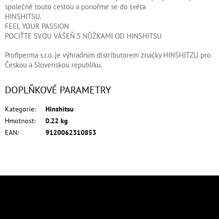
společně touto cestou a ponořme se do světa
HINSHITSU.
FEEL YOUR PASSION
POCIŤTE SVOU VÁŠEŇ S NŮŽKAMI OD HINSHITSU
Profiperma s.r.o. je výhradním distributorem značky HINSHITZU pro
Českou a Slovenskou republiku.
DOPLŇKOVÉ PARAMETRY
Kategorie
:
Hinshitsu
Hmotnost
:
0.22 kg
EAN
:
9120062310853
Z
á
p
Odebírat newsletter
a
Vložte svůj e-mail a my vám budeme zasílat informace o nových produktech