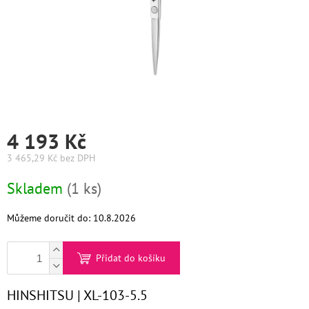
Graham
Hill
DIFIABA
Glynt
NutraCosmetics
4 193 Kč
Hinshitsu
3 465,29 Kč bez DPH
Měrná
Skladem
(1 ks)
cena:
K-
Max
Můžeme doručit do:
10.8.2026
Olaplex
Přidat do košíku
Pomůcky
HINSHITSU | XL-103-5.5
O
nás