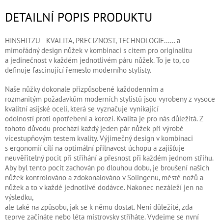
DETAILNÍ POPIS PRODUKTU
HINSHITZU KVALITA, PRECIZNOST, TECHNOLOGIE...... a
mimořádný design nůžek v kombinaci s citem pro originalitu
a jedinečnost v každém jednotlivém páru nůžek. To je to, co
definuje fascinující řemeslo moderního stylisty.
Naše nůžky dokonale přizpůsobené každodenním a
rozmanitým požadavkům moderních stylistů jsou vyrobeny z vysoce
kvalitní asijské oceli, která se vyznačuje vynikající
odolností proti opotřebení a korozi. Kvalita je pro nás důležitá. Z
tohoto důvodu prochází každý jeden pár nůžek při výrobě
vícestupňovým testem kvality. Výjimečný design v kombinaci
s ergonomií cílí na optimální přilnavost úchopu a zajišťuje
neuvěřitelný pocit při stříhání a přesnost při každém jednom střihu.
Aby byl tento pocit zachován po dlouhou dobu, je broušení našich
nůžek kontrolováno a zdokonalováno v Solingenu, městě nožů a
nůžek a to v každé jednotlivé dodávce. Nakonec nezáleží jen na
výsledku,
ale také na způsobu, jak se k němu dostat. Není důležité, zda
teprve začínáte nebo léta mistrovsky stříháte. Vydejme se nyní