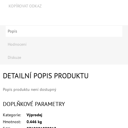
KOPÍROVAT ODKAZ
Kontakty
Měna
(CZK)
Popis
Přihlášení
Hodnocení
Diskuze
DETAILNÍ POPIS PRODUKTU
Popis produktu není dostupný
DOPLŇKOVÉ PARAMETRY
Kategorie
:
Výprodej
Hmotnost
:
0.446 kg