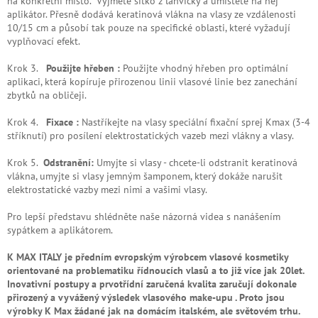
na konkrétní místo.
Vyjměte sítko z lahvičky a umístěte na něj
aplikátor. Přesně dodává keratinová vlákna na vlasy ze vzdálenosti
10/15 cm a působí tak pouze na specifické oblasti, které vyžadují
vyplňovací efekt.
Krok 3.
Použijte hřeben :
Použijte vhodný hřeben pro optimální
aplikaci, která kopíruje přirozenou linii vlasové linie bez zanechání
zbytků na obličeji.
Krok 4.
Fixace :
Nastříkejte na vlasy speciální fixační sprej Kmax (3-4
stříknutí) pro posílení elektrostatických vazeb mezi vlákny a vlasy.
Krok 5.
Odstranění:
Umyjte si vlasy - c
hcete-li odstranit keratinová
vlákna, umyjte si vlasy jemným šamponem, který dokáže narušit
elektrostatické vazby mezi nimi a vašimi vlasy.
Pro lepší představu shlédněte naše názorná videa s nanášením
sypátkem a aplikátorem.
K MAX ITALY je předním evropským výrobcem vlasové kosmetiky
orientované na problematiku řídnoucích vlasů a to již více jak 20let.
Inovativní postupy a prvotřídní zaručená kvalita zaručují dokonale
přirozený a vyvážený výsledek vlasového make-upu . Proto jsou
výrobky K Max žádané jak na domácím italském, ale světovém trhu.