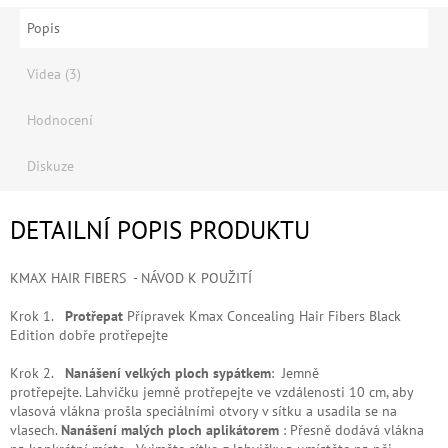
Popis
Videa (3)
Hodnocení
Diskuze
DETAILNÍ POPIS PRODUKTU
KMAX HAIR FIBERS - NÁVOD K POUŽITÍ
Krok 1.
Protřepat
Přípravek Kmax Concealing Hair Fibers Black
Edition dobře protřepejte
Krok 2.
Nanášení velkých ploch sypátkem
:
Jemně
protřepejte.
Lahvičku jemně protřepejte ve vzdálenosti 10 cm, aby
vlasová vlákna prošla speciálními otvory v sítku a usadila se na
vlasech.
Nanášení malých ploch aplikátorem
:
Přesně dodává vlákna