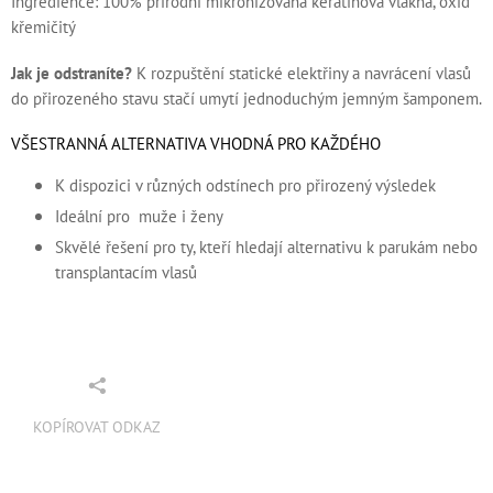
Ingredience: 100% přírodní mikronizovaná keratinová vlákna, oxid
křemičitý
Jak je odstraníte?
K rozpuštění statické elektřiny a navrácení vlasů
do přirozeného stavu stačí umytí jednoduchým jemným šamponem.
VŠESTRANNÁ ALTERNATIVA VHODNÁ PRO KAŽDÉHO
K dispozici v různých odstínech pro přirozený výsledek
Ideální pro muže i ženy
Skvělé řešení pro ty, kteří hledají alternativu k parukám nebo
transplantacím vlasů
KOPÍROVAT ODKAZ