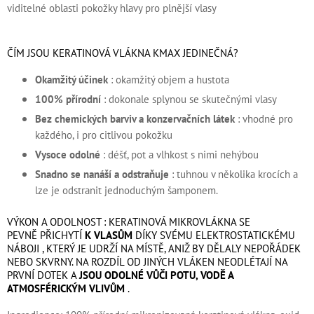
viditelné oblasti pokožky hlavy pro plnější vlasy
ČÍM JSOU KERATINOVÁ VLÁKNA KMAX JEDINEČNÁ?
Okamžitý účinek
: okamžitý objem a hustota
100% přírodní
: dokonale splynou se skutečnými vlasy
Bez chemických barviv a konzervačních látek
: vhodné pro
každého, i pro citlivou pokožku
Vysoce odolné
: déšť, pot a vlhkost s nimi nehýbou
Snadno se nanáší a odstraňuje
: tuhnou v několika krocích a
lze je odstranit jednoduchým šamponem.
VÝKON A ODOLNOST : KERATINOVÁ MIKROVLÁKNA SE
PEVNĚ
PŘICHYTÍ
K VLASŮM
DÍKY SVÉMU ELEKTROSTATICKÉMU
NÁBOJI , KTERÝ JE UDRŽÍ NA MÍSTĚ, ANIŽ BY DĚLALY NEPOŘÁDEK
NEBO SKVRNY. NA ROZDÍL OD JINÝCH VLÁKEN NEODLÉTAJÍ NA
PRVNÍ DOTEK A
JSOU ODOLNÉ VŮČI POTU, VODĚ A
ATMOSFÉRICKÝM VLIVŮM
.