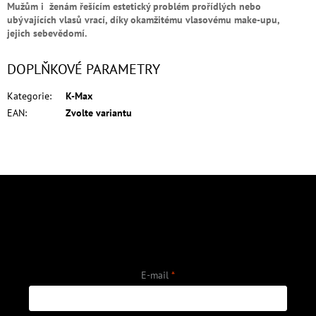
Mužům i ženám řešícím estetický problém prořídlých nebo
ubývajících vlasů vrací, díky okamžitému vlasovému make-upu,
jejich
sebevědomí.
DOPLŇKOVÉ PARAMETRY
Kategorie
:
K-Max
EAN
:
Zvolte variantu
Z
á
p
Odebírat newsletter
a
Vložte svůj e-mail a my vám budeme zasílat informace o nových produktech
t
na našem e-shopu.
í
E-mail