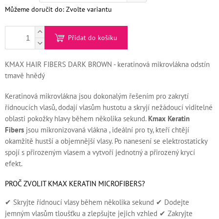
Můžeme doručit do:
Zvolte variantu
Kontakty
Měna
Přidat do košíku
(CZK)
KMAX HAIR FIBERS DARK BROWN - keratinová mikrovlákna odstín
Přihlášení
tmavě hnědý
Keratinová mikrovlákna jsou dokonalým řešením pro zakrytí
řídnoucích vlasů, dodají vlasům hustotu a skryjí nežádoucí viditelné
oblasti pokožky hlavy během několika sekund.
Kmax
Keratin
Fibers
jsou mikronizovaná vlákna , ideální pro ty, kteří chtějí
okamžitě hustší a objemnější vlasy. Po nanesení se elektrostaticky
spojí s přirozeným vlasem a vytvoří jednotný a přirozený krycí
efekt.
PROČ ZVOLIT KMAX KERATIN MICROFIBERS?
✔ Skryjte řídnoucí vlasy během několika sekund ✔ Dodejte
jemným vlasům tloušťku a zlepšujte jejich vzhled ✔ Zakryjte