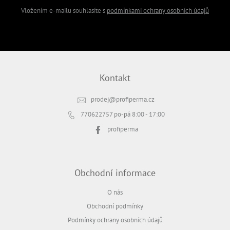
Vložením e-mailu souhlasíte s
podmínkami ochrany osobních údajů
PŘIHLÁSIT SE
Kontakt
prodej
@
profiperma.cz
770622757
po-pá 8:00 - 17:00
profiperma
Obchodní informace
O nás
Obchodní podmínky
Podmínky ochrany osobních údajů