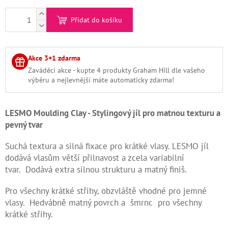
Kontakty
Přidat do košíku
Měna
(CZK)
Akce 3+1 zdarma
Zaváděcí akce - kupte 4 produkty Graham Hill dle vašeho
Přihlášení
výběru a nejlevnější máte automaticky zdarma!
LESMO Moulding Clay - Stylingový jíl pro matnou texturu a
pevný tvar
Suchá textura a silná fixace pro krátké vlasy. LESMO jíl
dodává vlasům větší přilnavost a zcela variabilní
tvar. Dodává extra silnou strukturu a matný finiš.
Pro všechny krátké střihy, obzvláště vhodné pro jemné
vlasy. Hedvábně matný povrch a šmrnc pro všechny
krátké střihy.