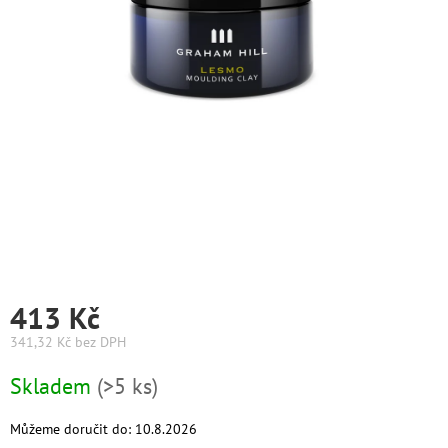
Graham
Hill
DIFIABA
Glynt
NutraCosmetics
Hinshitsu
K-
Max
413 Kč
Olaplex
341,32 Kč bez DPH
Měrná
Pomůcky
Skladem
(>5 ks)
cena:
Můžeme doručit do:
10.8.2026
O
nás