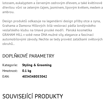
lotosem, eukalyptem a červeným cedrovým dřevem, a také květinově
dřevitou vůni se zeleným čajem, jasmínem, lípovým květem, medem a
ambrou.
Design produktů odkazuje na legendární design přilby otce a syna,
Grahama a Damona Hillových: bílá veslovací pádla londýnského
veslařského klubu na tmavé pruské modři. Pánská kosmetika
GRAHAM HILL v sobě nese DNA mužné síly, elegance a fascinaci
automobilovými závody. Nechte se tedy provést zatáčkami světových
okruhů..
DOPLŇKOVÉ PARAMETRY
Kategorie
:
Styling & Grooming
Hmotnost
:
0.1 kg
EAN
:
4034348053042
SOUVISEJÍCÍ PRODUKTY