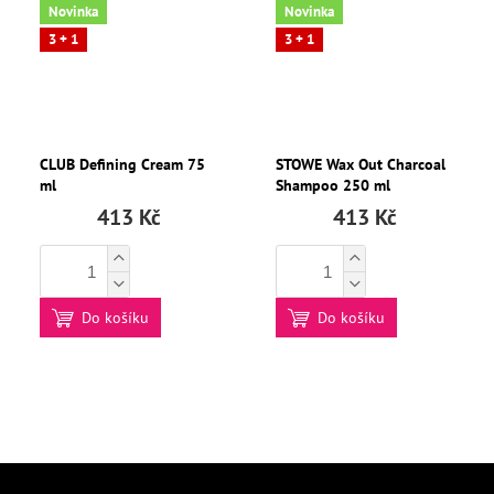
Novinka
Novinka
3 + 1
3 + 1
CLUB Defining Cream 75
STOWE Wax Out Charcoal
ml
Shampoo 250 ml
413 Kč
413 Kč
Do košíku
Do košíku
Z