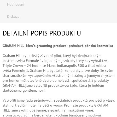
Hodnocení
Diskuze
DETAILNÍ POPIS PRODUKTU
GRAHAM HILL
Men´s grooming product -
prémiová pánská kosmetika
Graham Hill byl britský závodní pilot, který byl dvojnásobným
mistrem světa Formule 1. Je jediným jezdcem, který kdy vyhrál tzv.
Triple Crown – 24 hodin Le Mans, Indianapolis 500 a titul mistra
světa Formule 1. Graham Hill byl také ikonou stylu své doby. Se svým
charismatickým vystupováním, všestrannými zájmy a jemným smyslem
pro humor měl otevřené dveře do nejvyšší společnosti. S produkty
GRAHAM HILL jsme vytvořili produktovou řadu, která je holdem
skutečnému gentlemanovi.
Vytvořili jsme řadu prémiových, speciálních produktů pro péči o vlasy,
styling, tradiční holení a péči o vousy. Pro naše produkty GRAHAM
HILL jsme zvolili dvě jemné, elegantní a maskulinní vůně:
aromatickou vůni s bergamotem, vodním bambusem, modrým