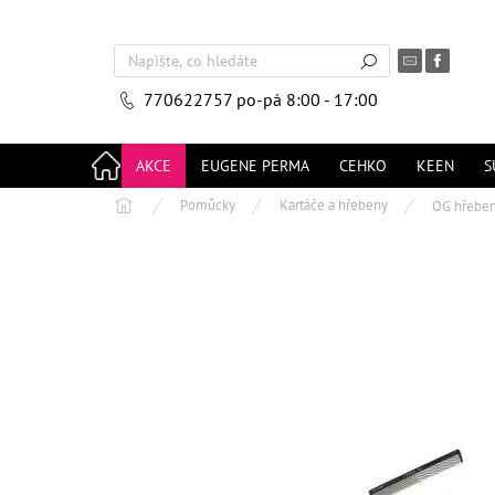
Přejít
na
obsah
770622757
po-pá 8:00 - 17:00
AKCE
EUGENE PERMA
CEHKO
KEEN
S
Domů
Pomůcky
Kartáče a hřebeny
OG hřeben