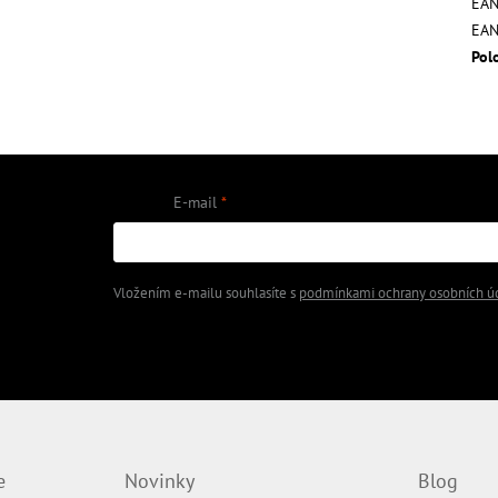
EA
EA
Pol
E-mail
 na našem e-shopu.
Vložením e-mailu souhlasíte s
podmínkami ochrany osobních ú
PŘIHLÁSIT SE
e
Novinky
Blog