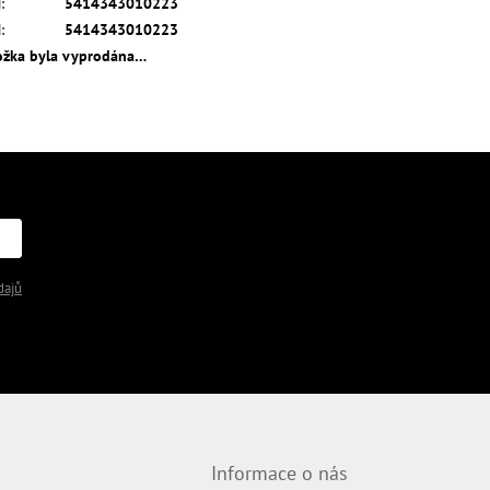
N
:
5414343010223
N
:
5414343010223
ožka byla vyprodána…
dajů
Informace o nás