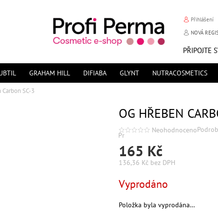
Přihlášení
NOVÁ REGI
PŘIPOJTE 
UBTIL
GRAHAM HILL
DIFIABA
GLYNT
NUTRACOSMETICS
 Carbon SC-3
OG HŘEBEN CARB
Podrob
Neohodnoceno
Průměrné
hodnocení
165 Kč
produktu
je
0,0
136,36 Kč bez DPH
z
5
hvězdiček.
Měrná
Vyprodáno
cena:
Položka byla vyprodána…