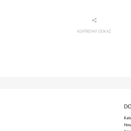
KOPÍROVAT ODKAZ
DO
Kat
Hmo