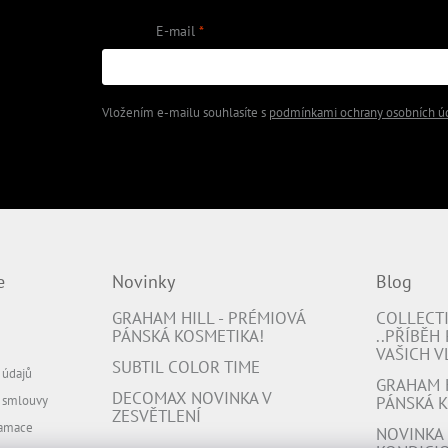
E-mail
 na našem e-shopu.
Vložením e-mailu souhlasíte s
podmínkami ochrany osobních ú
PŘIHLÁSIT SE
e
Novinky
Blog
GRAHAM HILL - PRÉMIOVÁ
COLLECT
PÁNSKÁ KOSMETIKA!
..PŘÍBĚH
VAŠICH V
SUBTIL COLOR TIME
 údajů
GRAHAM H
DECOMAX NOVINKA V
d smlouvy
PÁNSKÁ K
ZESVĚTLENÍ
lamace
NOVINKA -