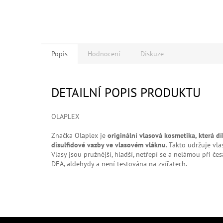
Popis
Hodnocení
Diskuze
DETAILNÍ POPIS PRODUKTU
OLAPLEX
Značka Olaplex je
originální vlasová kosmetika, která d
disulfidové vazby ve vlasovém vláknu
. Takto udržuje vla
Vlasy jsou pružnější, hladší, netřepí se a nelámou při čes
DEA, aldehydy a není testována na zvířatech.
Z