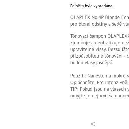
Položka byla vyprodána…
OLAPLEX No.4P Blonde Enha
pro blond odstíny a šedé vl
Tónovací šampon OLAPLEX®
zjemňuje a neutralizuje než
upravitelné vlasy. Bezsulfá
přizpůsobitelné tónování - 
budou vlasy jasnější.
Použití: Naneste na mokré v
Opláchněte. Pro intenzivněj
TIP: Pokud jsou na vlasech 
umyjte je nejprve šampo