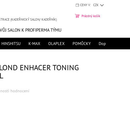
CENY V:
CZK
NÁKUPNÍ
Prázdný košík
STRACE (KADEŘNICKÝ SALON/ KADEŘNÍK)
KOŠÍK
SVŮJ SALON K PROFIPERMA TÝMU
HINSHITSU
K-MAX
OLAPLEX
POMŮCKY
Doprava zdarma 
BLOND ENHACER TONING
L
nosti hodnocení