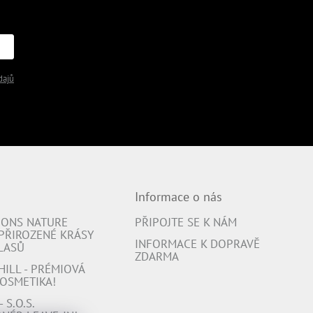
dajů
Informace o nás
IONS NATURE
PŘIPOJTE SE K NÁM
 PŘIROZENÉ KRÁSY
INFORMACE K DOPRAVĚ
LASŮ
ZDARMA
ILL - PRÉMIOVÁ
OSMETIKA!
 S.O.S.