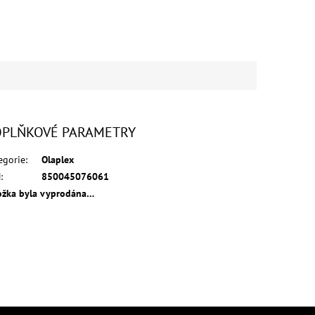
PLŇKOVÉ PARAMETRY
egorie
:
Olaplex
N
:
850045076061
ožka byla vyprodána…