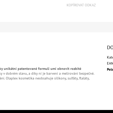
KOPÍROVAT ODKAZ
DO
Kat
EA
íky unikátní patentované formuli umí obnovit rozbité
Pol
sy v dobrém stavu, a díky ní je barvení a melírování bezpečné.
ání. Olaplex kosmetika neobsahuje silikony, sulfáty, ftaláty,