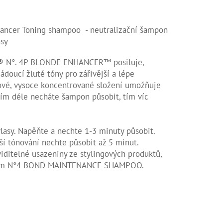
ncer Toning shampoo - neutralizační šampon
asy
 N°. 4P BLONDE ENHANCER™ posiluje,
ádoucí žluté tóny pro zářivější a lépe
tové, vysoce koncentrované složení umožňuje
čím déle necháte šampon působit, tím víc
lasy. Napěňte a nechte 1-3 minuty působit.
ší tónování nechte působit až 5 minut.
viditelné usazeniny ze stylingových produktů,
nem N°4 BOND MAINTENANCE SHAMPOO.