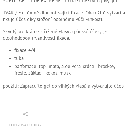
SUBTIL GEL GLUE EXTREME - extra silný stylingový gel
Kontakty
TVAR / Extrémně dlouhotrvající fixace. Okamžitě vytváří a
fixuje účes díky složení odolnému vůči vlhkosti.
Měna
(CZK)
Skvělý pro krátce střižené vlasy a pánské účesy , s
dlouhodobou trvanlivostí fixace.
Přihlášení
fixace 4/4
tuba
parfemace: top- máta, aloe vera, srdce - broskev,
frésie, základ - kokos, musk
použití: Zapracujte gel do vlhkých vlasů a vytvarujte účes.
KOPÍROVAT ODKAZ