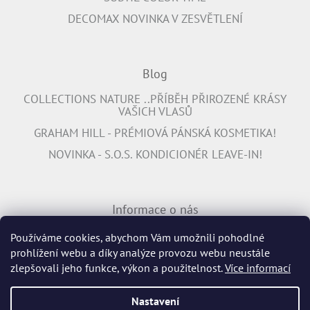
DECOMAX NOVINKA V ZESVĚTLENÍ
Blog
COLLECTIONS NATURE ..PŘÍBĚH PŘIROZENÉ KRÁSY
VAŠICH VLASŮ
GRAHAM HILL - PRÉMIOVÁ PÁNSKÁ KOSMETIKA!
NOVINKA - S.O.S. KONDICIONÉR LEAVE-IN!
Informace o nás
PŘIPOJTE SE K NÁM
Používáme cookies, abychom Vám umožnili pohodlné
prohlížení webu a díky analýze provozu webu neustále
INFORMACE K DOPRAVĚ ZDARMA
zlepšovali jeho funkce, výkon a použitelnost.
Více informací
Nastavení
Vytvořil Shoptet