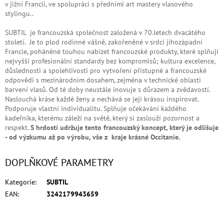
v jižní Francii, ve spolupráci s předními art mastery vlasového
stylingu..
SUBTIL je francouzská společnost založená v 70.letech dvacátého
století.
Je to plod rodinné vášně, zakořeněné v srdci jihozápadní
Francie, poháněné touhou nabízet francouzské produkty, které splňují
nejvyšší profesionální standardy bez kompromisů; kultura excelence,
důslednosti a spolehlivosti pro vytvoření přístupné a francouzské
odpovědi s mezinárodním dosahem, zejména v technické oblasti
barvení vlasů. Od té doby neustále inovuje s důrazem a zvědavostí.
Naslouchá kráse každé ženy a nechává se její krásou inspirovat.
Podporuje vlastní individualitu. Splňuje očekávání každého
kadeřníka, kterému záleží na světě, který si zaslouží pozornost a
respekt.
S
h
rdostí udržuje tento francouzský koncept, který je odlišuje
- od výzkumu až po výrobu, vše z kraje krásné Occitanie.
DOPLŇKOVÉ PARAMETRY
Kategorie
:
SUBTIL
EAN
:
3242179943659