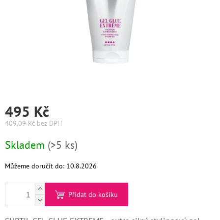
Graham
Hill
DIFIABA
Glynt
NutraCosmetics
495 Kč
Hinshitsu
409,09 Kč bez DPH
Měrná
K-
Skladem
(>5 ks)
Max
cena:
Olaplex
Můžeme doručit do:
10.8.2026
Pomůcky
Přidat do košíku
O
nás